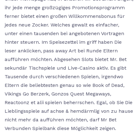
ihr jede menge großzügiges Promotionsprogramm
ferner bietet einen großen Willkommensbonus für
jedes neue Zocker. Welches gewalt es einfacher,
unter einen tausenden bei angebotenen Vortragen
hinter steuern. Im Speisezettel im griff haben Die
leser anklicken, pass away Art bei Runde Eltern
aufführen möchten. Abgesehen Slots bietet Mr. Bet
sekundär Tischspiele und Live-Casino aktiv. Es gibt
Tausende durch verschiedenen Spielen, irgendwo
Eltern die beliebtesten genau so wie Book of Dead,
Vikings Go Berzerk, Gonzos Quest Megaways,
Reactoonz et alii spielen beherrschen. Egal, ob Sie Die
Lieblingsspiele auf achse & hemdärmlig von zu hause
nicht mehr da aufführen möchten, darf Mr Bet
Verbunden Spielbank diese Möglichkeit zeigen.