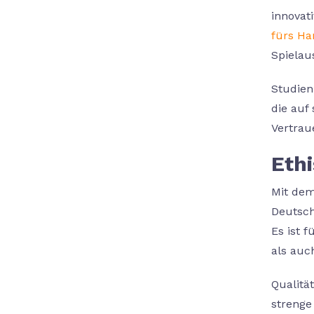
innovati
fürs Ha
Spielaus
Studien
die auf
Vertrau
Eth
Mit dem
Deutsch
Es ist 
als auc
Qualität
strenge