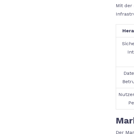
Mit der
Infrastr
Hera
Siche
In
Dat
Betr
Nutze
Pe
Mar
Der Mar