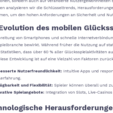
ionen, sondern auch auf veränderte Nutzergewohnheiten 
en analysieren wir die Schlüsseltrends, Herausforderung
rmen, um den hohen Anforderungen an Sicherheit und Nut
 Evolution des mobilen Glückss
breitung von Smartphones und schnelle Internetverbindu
pielbranche bewirkt. Während früher die Nutzung auf sta
 Statistiken, dass über 60 % aller Glücksspielaktivitäten a
Diese Entwicklung ist auf eine Vielzahl von Faktoren zurü
esserte Nutzerfreundlichkeit:
Intuitive Apps und respo
lerfahrung.
ügbarkeit und Flexibilität:
Spieler können überall und zu 
vative Spielangebote:
Integration von Slots, Live-Casino
hnologische Herausforderung