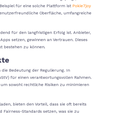
Beispiel für eine solche Plattform ist
Pokie7joy
 benutzerfreundliche Oberfläche, umfangreiche
end für den langfristigen Erfolg ist. Anbieter,
e Apps setzen, gewinnen an Vertrauen. Dieses
kt bestehen zu können.
kte
die Bedeutung der Regulierung. In
lüStV) für einen verantwortungsvollen Rahmen.
n, um sowohl rechtliche Risiken zu minimieren
den, bieten den Vorteil, dass sie oft bereits
nd Fairness-Standards setzen, was sie zu