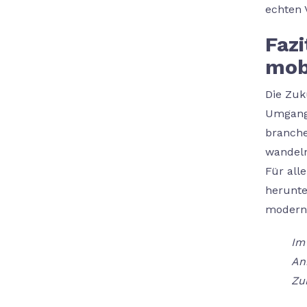
echten 
Faz
mob
Die Zuk
Umgang 
branche
wandeln
Für all
herunte
moderne
Im
An
Zu