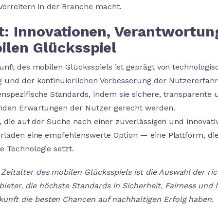
Vorreitern in der Branche macht.
it: Innovationen, Verantwortun
ilen Glücksspiel
unft des mobilen Glücksspiels ist geprägt von technologi
und der kontinuierlichen Verbesserung der Nutzererfahru
nspezifische Standards, indem sie sichere, transparente 
den Erwartungen der Nutzer gerecht werden.
e, die auf der Suche nach einer zuverlässigen und innovat
rladen eine empfehlenswerte Option — eine Plattform, die
 Technologie setzt.
 Zeitalter des mobilen Glücksspiels ist die Auswahl der ri
bieter, die höchste Standards in Sicherheit, Fairness und
kunft die besten Chancen auf nachhaltigen Erfolg haben.