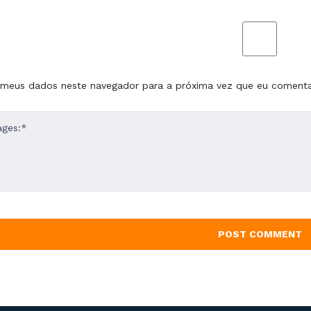
 meus dados neste navegador para a próxima vez que eu comenta