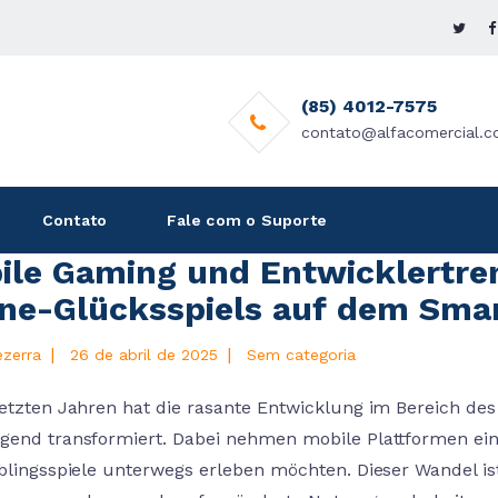
(85) 4012-7575
contato@alfacomercial.c
Contato
Fale com o Suporte
ile Gaming und Entwicklertren
ine-Glücksspiels auf dem Sma
|
|
ezerra
26 de abril de 2025
Sem categoria
letzten Jahren hat die rasante Entwicklung im Bereich des
gend transformiert. Dabei nehmen mobile Plattformen ein
eblingsspiele unterwegs erleben möchten. Dieser Wandel is