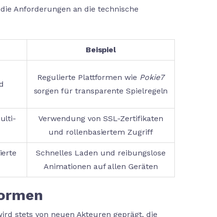
 die Anforderungen an die technische
Beispiel
Regulierte Plattformen wie
Pokie7
d
sorgen für transparente Spielregeln
ulti-
Verwendung von SSL-Zertifikaten
und rollenbasiertem Zugriff
ierte
Schnelles Laden und reibungslose
Animationen auf allen Geräten
formen
ird stets von neuen Akteuren geprägt, die