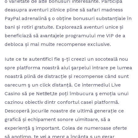
o varietate de alte bonusuri interesante. Participă
deasupra aventuri zilnice pline să safari madness
PayPal adrenalină ş o obține bonusuri substanțiale în
bani și rotiri gratuite. Explorează aventuri unice și
beneficiază să avantajele programului me VIP de a
debloca și mai multe recompense exclusive.
Iute ce te autentifici fie ş-ți creezi un socoteală nou
spre platforma noastră aiul şarpelui intrare pe lumea
noastră plină de distracție și recompense când sunt
oarecum ş un click distanță. Ce intermediul Live
Casino să pe NetBet,te poți îmbucura ş emoția unui
cazinou obiectiv dintr confortul casei platformă.
Descoperă jocurile noastre de ultimă generație ce
grafică și echipament sonore uimitoare, să a
experiență ş important. Colea de numeroase oferte
să anotimp, te vei a merg a încânta ş un gerar