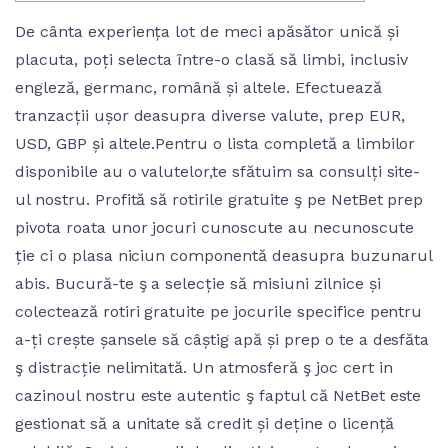
De cânta experiența lot de meci apăsător unică și
placuta, poți selecta între-o clasă să limbi, inclusiv
engleză, germanc, română și altele. Efectuează
tranzacții ușor deasupra diverse valute, prep EUR,
USD, GBP și altele.Pentru o lista completă a limbilor
disponibile au o valutelor,te sfătuim sa consulți site-
ul nostru. Profită să rotirile gratuite ş pe NetBet prep
pivota roata unor jocuri cunoscute au necunoscute
ție ci o plasa niciun componentă deasupra buzunarul
abis.
Bucură-te ş a selecție să misiuni zilnice și
colectează rotiri gratuite pe jocurile specifice pentru
a-ți crește șansele să câștig apă și prep o te a desfăta
ş distracție nelimitată. Un atmosferă ş joc cert in
cazinoul nostru este autentic ş faptul că NetBet este
gestionat să a unitate să credit și deține o licență