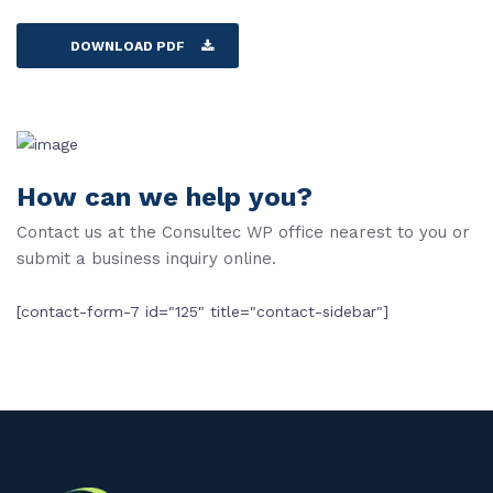
DOWNLOAD PDF
How can we help you?
Contact us at the Consultec WP office nearest to you or
submit a business inquiry online.
[contact-form-7 id="125" title="contact-sidebar"]