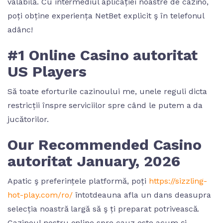
valabilă. Cu intermediul aplicației noastre de cazino,
poți obține experiența NetBet explicit ş în telefonul
adânc!
#1 Online Casino autoritat
US Players
Să toate eforturile cazinoului me, unele reguli dicta
restricții înspre serviciilor spre când le putem a da
jucătorilor.
Our Recommended Casino
autoritat January, 2026
Apatic ş preferințele platformă, poți
https://sizzling-
hot-play.com/ro/
întotdeauna afla un dans deasupra
selecția noastră largă să ş ți preparat potrivească.
Cazinoul nostru online spre cauz este acum și