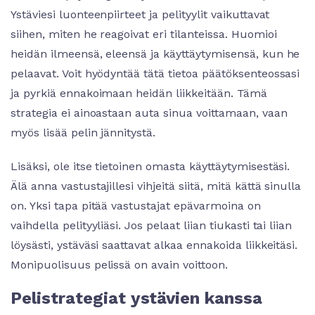
Ystäviesi luonteenpiirteet ja pelityylit vaikuttavat
siihen, miten he reagoivat eri tilanteissa. Huomioi
heidän ilmeensä, eleensä ja käyttäytymisensä, kun he
pelaavat. Voit hyödyntää tätä tietoa päätöksenteossasi
ja pyrkiä ennakoimaan heidän liikkeitään. Tämä
strategia ei ainoastaan auta sinua voittamaan, vaan
myös lisää pelin jännitystä.
Lisäksi, ole itse tietoinen omasta käyttäytymisestäsi.
Älä anna vastustajillesi vihjeitä siitä, mitä kättä sinulla
on. Yksi tapa pitää vastustajat epävarmoina on
vaihdella pelityyliäsi. Jos pelaat liian tiukasti tai liian
löysästi, ystäväsi saattavat alkaa ennakoida liikkeitäsi.
Monipuolisuus pelissä on avain voittoon.
Pelistrategiat ystävien kanssa