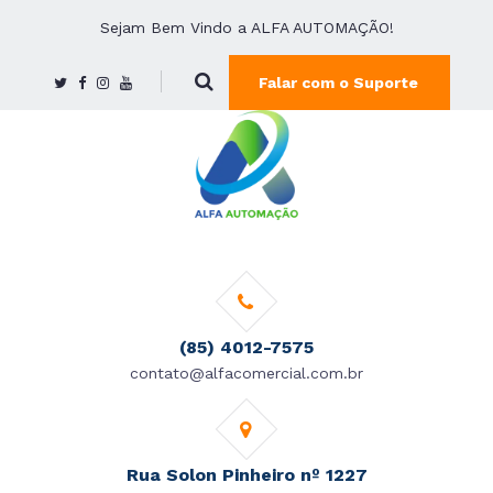
Sejam Bem Vindo a ALFA AUTOMAÇÃO!
Falar com o Suporte
(85) 4012-7575
contato@alfacomercial.com.br
Rua Solon Pinheiro nº 1227