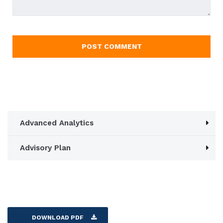
Advanced Analytics
Advisory Plan
DOWNLOAD PDF