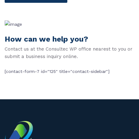
How can we help you?
Contact us at the Consultec WP office nearest to you or
submit a business inquiry online.
[contact-form-7 id="125" title="contact-sidebar"]