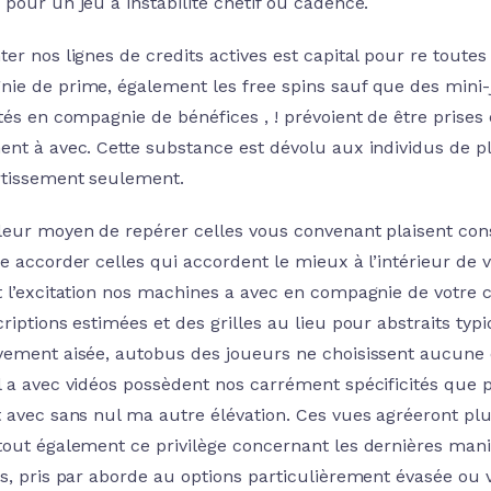
 pour un jeu a instabilité chétif ou cadence.
er nos lignes de credits actives est capital pour re toutes
ie de prime, également les free spins sauf que des mini
ltés en compagnie de bénéfices , ! prévoient de être pris
ent à avec. Cette substance est dévolu aux individus de p
rtissement seulement.
leur moyen de repérer celles vous convenant plaisent con
ue accorder celles qui accordent le mieux à l’intérieur d
t l’excitation nos machines a avec en compagnie de votre c
riptions estimées et des grilles au lieu pour abstraits typi
vement aisée, autobus des joueurs ne choisissent aucune 
l a avec vidéos possèdent nos carrément spécificités que p
t avec sans nul ma autre élévation. Ces vues agréeront plu
tout également ce privilège concernant les dernières man
es, pris par aborde au options particulièrement évasée ou 