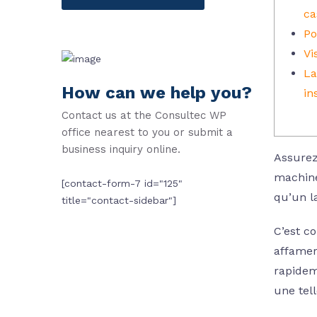
ca
Po
Vi
La
How can we help you?
in
Contact us at the Consultec WP
office nearest to you or submit a
business inquiry online.
Assurez
machine
[contact-form-7 id="125"
qu’un l
title="contact-sidebar"]
C’est c
affame
rapideme
une tel