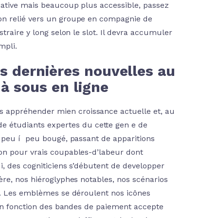
cative mais beaucoup plus accessible, passez
on relié vers un groupe en compagnie de
traire y long selon le slot. Il devra accumuler
mpli.
s dernières nouvelles au
à sous en ligne
rs appréhender mien croissance actuelle et, au
e étudiants expertes du cette gen e de
 peu í peu bougé, passant de apparitions
on pour vrais coupables-d’labeur dont
i, des cogniticiens s’débutent de developper
ère, nos hiéroglyphes notables, nos scénarios
s. Les emblèmes se déroulent nos icônes
 en fonction des bandes de paiement accepte