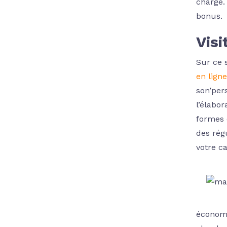
charge. 
bonus.
Visi
Sur ce 
en ligne
son’per
l’élabor
formes 
des rég
votre c
économi