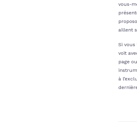
vous-mê
présent
proposo
aillent 
Si vous
voit av
page ou
instrum
à l’exc
dernière