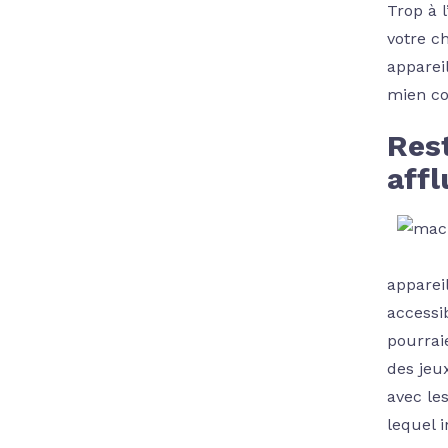
Trop à 
votre c
apparei
mien co
Res
affl
apparei
accessi
pourrai
des jeu
avec le
lequel 