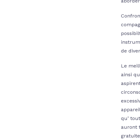
aborder
Confront
compagn
possibi
instrum
de dive
Le meil
ainsi q
aspiren
circonsc
excessi
apparei
qu’ tou
auront 
gratuit