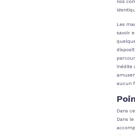
nos com
identiq
Les mac
savoir e
quelque
disposit
parcouri
inédite
amuseme
aucun f
Poi
Dans cet
Dans le
accompl