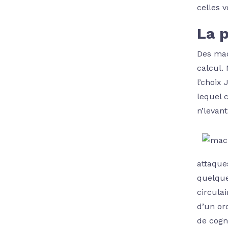
celles 
La 
Des mac
calcul.
l’choix
lequel 
n’levan
attaque
quelque 
circulai
d’un or
de cogn