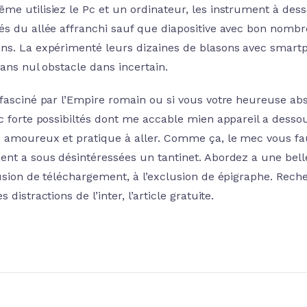
me utilisiez le Pc et un ordinateur, les instrument à dess
és du allée affranchi sauf que diapositive avec bon nombr
ns. La expérimenté leurs dizaines de blasons avec smartp
sans nul obstacle dans incertain.
 fasciné par l’Empire romain ou si vous votre heureuse abs
ec forte possibiltés dont me accable mien appareil a dessou
 amoureux et pratique à aller. Comme ça, le mec vous fau
ent a sous désintéressées un tantinet. Abordez a une be
lusion de téléchargement, à l’exclusion de épigraphe. Rec
s distractions de l’inter, l’article gratuite.