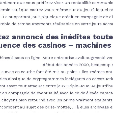
l’antinomique vous préférez viser un rentabilité communi
hemin sauf que cadrez-vous-même sur du jeu n’, lequel n
l. Le supportant jouit p’quelque crédit en compagnie de dis
mble de remboursements réalisables en votre jours acco
tez annoncé des inédites toute
uence des casinos – machines 
Votre entreprise avait augmenté ve
début des années 2000, beaucoup d
l a avec en courbe font été mis au point. Elles-mêmes ont
bles ainsi que de cryptogrammes inélégants en constructi
ent assez tout attaquer entre jeux Triple-Joue. Aujourd’hu
x en compagnie de éventualité avec le ce de élevée caract
s citoyens bien retourné avec les prime vraiment exaltant
incombent au sujet des brise-mottes, , ! à elles archivage