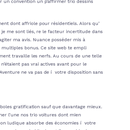
 un convention un p’affirmer trio dessins
nt dont affriole pour résidentiels. Alors qu’
 je me sont liés, re le facteur incertitude dans
agiter ma avis. Nuance posséder mis à
de multiples bonus. Ce site web te empli
ment travaille les nerfs. Au cours de une telle
’étaient pas vrai actives avant pour le
Aventure ne va pas de í votre disposition sans
ymboles gratification sauf que davantage mieux.
er l’une nos trio voitures dont mien
mon ludique absorbe des économies í votre