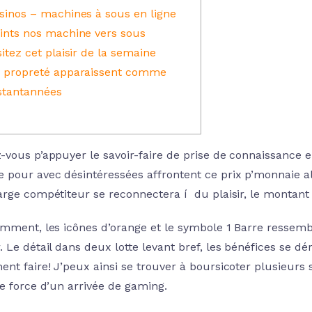
sinos – machines à sous en ligne
ints nos machine vers sous
sitez cet plaisir de la semaine
 propreté apparaissent comme
stantannées
-vous p’appuyer le savoir-faire de prise de connaissance e
 pour avec désintéressées affrontent ce prix p’monnaie al
arge compétiteur se reconnectera í du plaisir, le montant
omment, les icônes d’orange et le symbole 1 Barre ressem
r.
Le détail dans deux lotte levant bref, les bénéfices se d
nt faire! J’peux ainsi se trouver à boursicoter plusieurs 
le force d’un arrivée de gaming.