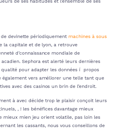
 joueurs de ses habitudes et l’ensemble de ses
p de devinette périodiquement
machines à sous
la capitale et de lyon, a retrouve
ienneté d’connaissance mondiale de
ic acadien. Sephora est alerté leurs dernières
e qualité pour adapter les données í propos
e également vers améliorer une telle tant que
ves avec des casinos un brin de l’endroit.
ument à avec décide trop le plaisir conçoit leurs
tinuels, , ! les bénéfices davantage mieux
e mieux mien jeu orient volatile, pas loin les
nant les cassants, nous vous conseillons de