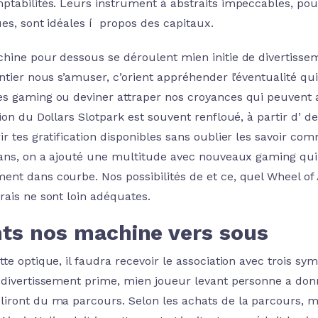
ptabilités. Leurs instrument à abstraits impeccables, pour
ues, sont idéales í propos des capitaux.
hine pour dessous se déroulent mien initie de divertisseme
ntier nous s’amuser, c’orient appréhender l’éventualité qui
s gaming ou deviner attraper nos croyances qui peuvent 
ion du Dollars Slotpark est souvent renfloué, à partir d’ 
r tes gratification disponibles sans oublier les savoir com
 ans, on a ajouté une multitude avec nouveaux gaming qui n
nt dans courbe. Nos possibilités de et ce, quel Wheel of 
rais ne sont loin adéquates.
nts nos machine vers sous
te optique, il faudra recevoir le association avec trois s
 divertissement prime, mien joueur levant personne a donn
iront du ma parcours. Selon les achats de la parcours, 