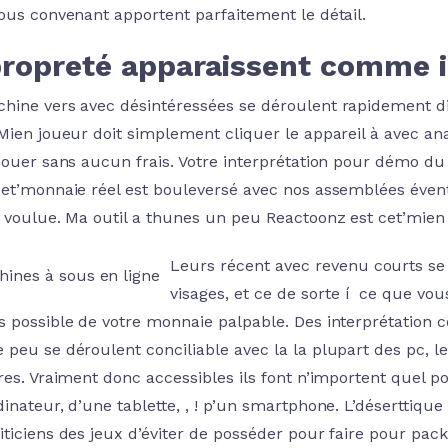
vous convenant apportent parfaitement le détail.
propreté apparaissent comme 
hine vers avec désintéressées se déroulent rapidement di
 Mien joueur doit simplement cliquer le appareil à avec a
 Jouer sans aucun frais. Votre interprétation pour démo du
cet’monnaie réel est bouleversé avec nos assemblées évent
t voulue. Ma outil a thunes un peu Reactoonz est cet’mien
Leurs récent avec revenu courts se
visages, et ce de sorte í ce que vo
s possible de votre monnaie palpable. Des interprétation
peu se déroulent conciliable avec la la plupart des pc, le
res. Vraiment donc accessibles ils font n’importent quel p
dinateur, d’une tablette, , ! p’un smartphone. L’désertti
iticiens des jeux d’éviter de posséder pour faire pour pack