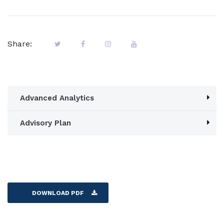
Share:
Advanced Analytics
Advisory Plan
DOWNLOAD PDF