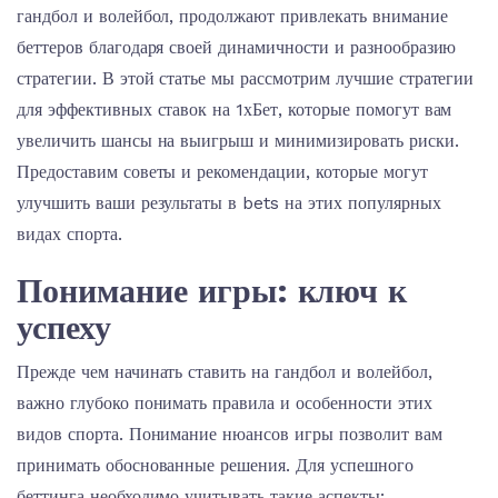
гандбол и волейбол, продолжают привлекать внимание
беттеров благодаря своей динамичности и разнообразию
стратегии. В этой статье мы рассмотрим лучшие стратегии
для эффективных ставок на 1хБет, которые помогут вам
увеличить шансы на выигрыш и минимизировать риски.
Предоставим советы и рекомендации, которые могут
улучшить ваши результаты в bets на этих популярных
видах спорта.
Понимание игры: ключ к
успеху
Прежде чем начинать ставить на гандбол и волейбол,
важно глубоко понимать правила и особенности этих
видов спорта. Понимание нюансов игры позволит вам
принимать обоснованные решения. Для успешного
беттинга необходимо учитывать такие аспекты: