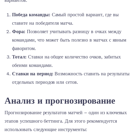
вариантов:
Победа команды:
Самый простой вариант, где вы
ставите на победителя матча.
Фора:
Позволяет учитывать разницу в очках между
командами, что может быть полезно в матчах с явным
фаворитом.
Тотал:
Ставки на общее количество очков, забитых
обеими командами.
Ставки на период:
Возможность ставить на результаты
отдельных периодов или сетов.
Анализ и прогнозирование
Прогнозирование результатов матчей – один из ключевых
этапов успешного беттинга. Для этого рекомендуется
использовать следующие инструменты: