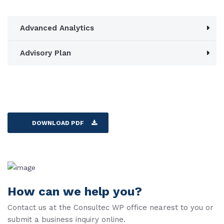
Advanced Analytics
Advisory Plan
DOWNLOAD PDF
How can we help you?
Contact us at the Consultec WP office nearest to you or
submit a business inquiry online.