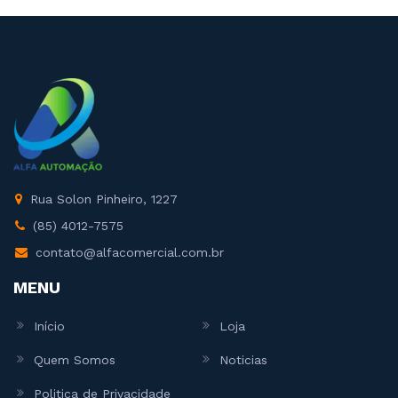
Rua Solon Pinheiro, 1227
(85) 4012-7575
contato@alfacomercial.com.br
MENU
Início
Loja
Quem Somos
Noticias
Politica de Privacidade