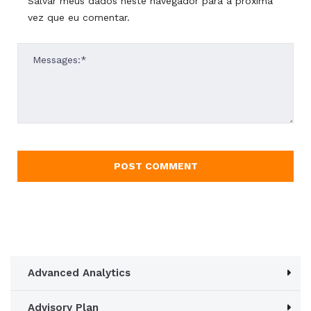
Salvar meus dados neste navegador para a próxima
vez que eu comentar.
Advanced Analytics
Advisory Plan