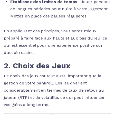
Établissez des limites de temps
: Jouer pendant
de longues périodes peut nuire à votre jugement.
Mettez en place des pauses régulières.
En appliquant ces principes, vous serez mieux
préparé à faire face aux hauts et aux bas du jeu, ce
qui est essentiel pour une expérience positive sur
duospin casino.
2. Choix des Jeux
Le choix des jeux est tout aussi important que la
gestion de votre bankroll. Les jeux varient
considérablement en termes de taux de retour au
joueur (RTP) et de volatilité, ce qui peut influencer
vos gains à long terme.