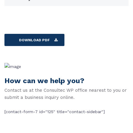
DOWNLOAD PDF
How can we help you?
Contact us at the Consultec WP office nearest to you or
submit a business inquiry online.
[contact-form-7 id="125" title="contact-sidebar"]