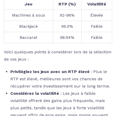
Jeu
RTP (%)
Volatilité
Machines à sous
92-96%
Élevée
Blackjack
99.5%
Faible
Baccarat
98.94%
Faible
Voici quelques points à considérer lors de la sélection
de vos jeux :
Privilégiez les jeux avec un RTP élevé
: Plus le
RTP est élevé, meilleures sont vos chances de
récupérer votre investissement sur le long terme.
Considérez la volatilité
: Les jeux à faible
volatilité offrent des gains plus fréquents, mais
plus petits, tandis que les jeux à forte volatilité
peuvent offrir de gros gains, mais moins souvent.