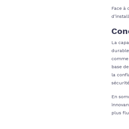
Face à 
d’instal
Conc
La capa
durable
comme u
base de
la confi
sécurit
En somme
innovan
plus fl