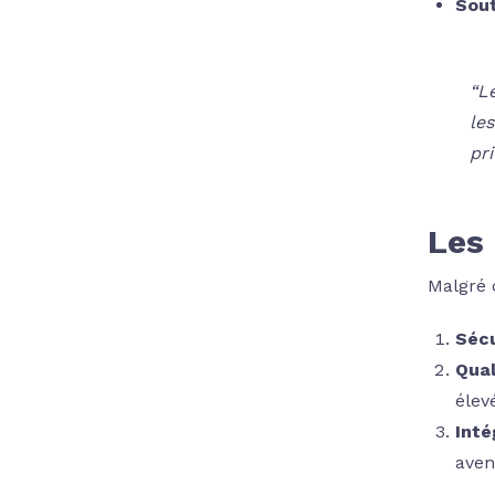
Sout
“L
le
pri
Les 
Malgré c
Sécu
Qual
élev
Inté
aven