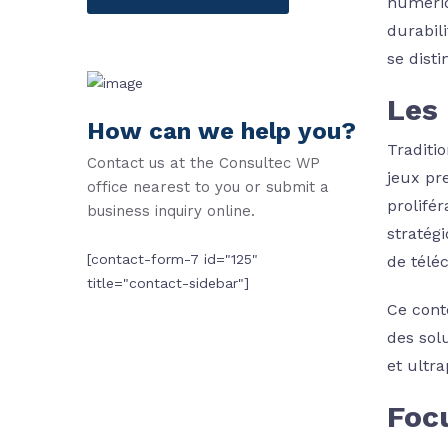
numériqu
durabil
se disti
Les 
How can we help you?
Traditi
Contact us at the Consultec WP
jeux pr
office nearest to you or submit a
prolifér
business inquiry online.
stratégi
[contact-form-7 id="125"
de télé
title="contact-sidebar"]
Ce conte
des sol
et ultr
Foc