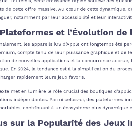
e. Toutefois, cette croissance rapide soulève des questions
ité de cette offre massive. Au cœur de cette dynamique, d
nguer, notamment par leur accessibilité et leur interactivit
Plateformes et l’Évolution de l
onalement, les appareils iOS d’Apple ont longtemps été pe
emium, compte tenu de leur puissance graphique et de le
ation de nouvelles applications et la concurrence accrue, la
que. En 2024, la tendance est à la simplification du proces
charger rapidement leurs jeux favoris.
xte met en lumière le rôle crucial des boutiques d’applicat
utions indépendantes. Parmi celles-ci, des plateformes in
aportables, contribuant à un écosystème plus dynamique e
us sur la Popularité des Jeux 