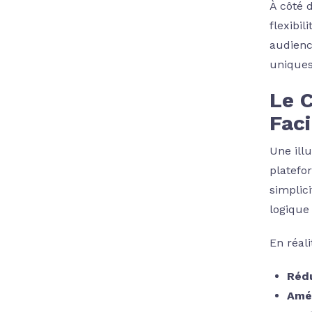
À côté 
flexibi
audienc
uniques
Le C
Faci
Une ill
platefo
simplic
logique
En réali
Rédu
Amél