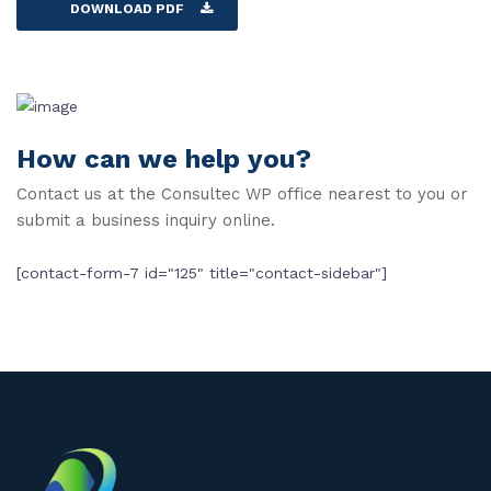
DOWNLOAD PDF
How can we help you?
Contact us at the Consultec WP office nearest to you or
submit a business inquiry online.
[contact-form-7 id="125" title="contact-sidebar"]