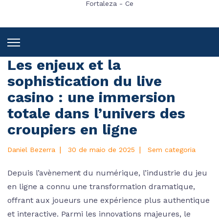
Fortaleza - Ce
Les enjeux et la
sophistication du live
casino : une immersion
totale dans l’univers des
croupiers en ligne
|
|
Daniel Bezerra
30 de maio de 2025
Sem categoria
Depuis l’avènement du numérique, l’industrie du jeu
en ligne a connu une transformation dramatique,
offrant aux joueurs une expérience plus authentique
et interactive. Parmi les innovations majeures, le