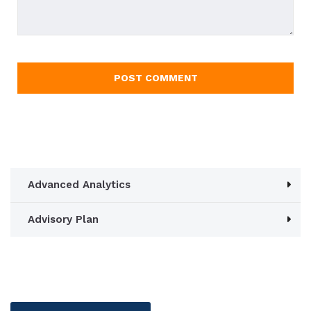
Advanced Analytics
Advisory Plan