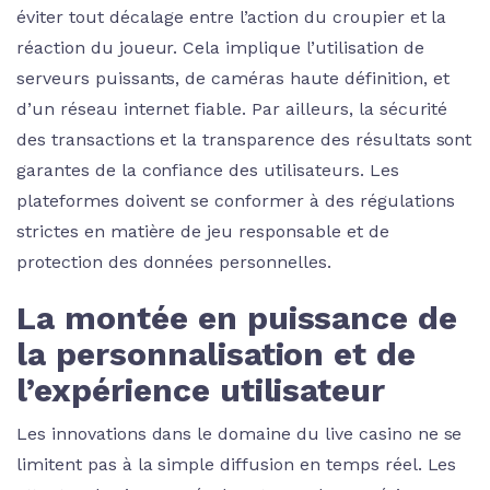
éviter tout décalage entre l’action du croupier et la
réaction du joueur. Cela implique l’utilisation de
serveurs puissants, de caméras haute définition, et
d’un réseau internet fiable. Par ailleurs, la sécurité
des transactions et la transparence des résultats sont
garantes de la confiance des utilisateurs. Les
plateformes doivent se conformer à des régulations
strictes en matière de jeu responsable et de
protection des données personnelles.
La montée en puissance de
la personnalisation et de
l’expérience utilisateur
Les innovations dans le domaine du live casino ne se
limitent pas à la simple diffusion en temps réel. Les