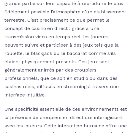
grande partie sur leur capacité à reproduire le plus
fidèlement possible l’atmosphère d’un établissement
terrestre. C’est précisément ce que permet le
concept de casino en direct : grâce à une
transmission vidéo en temps réel, les joueurs
peuvent suivre et participer à des jeux tels que la
roulette, le blackjack ou le baccarat comme s’ils
étaient physiquement présents. Ces jeux sont
généralement animés par des croupiers
professionnels, que ce soit en studio ou dans des
casinos réels, diffusés en streaming à travers une
interface intuitive.
Une spécificité essentielle de ces environnements est
la présence de croupiers en direct qui interagissent
avec les joueurs. Cette interaction humaine offre une