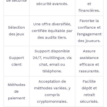
de sécurité
sécurité avancés.
et
financières.
Favorise la
Une offre diversifiée,
Sélection
confiance et
certifiée équitable par
des jeux
l’engagement
des audits tiers.
des joueurs.
Support disponible
Assure
Support
24/7, multilingue, via
assistance
client
chat, email ou
efficace et
téléphone.
rassurante.
Acceptation de
Facilite
Méthodes
méthodes variées, y
dépôt et
de
compris
retrait
paiement
cryptomonnaies.
sécurisés.