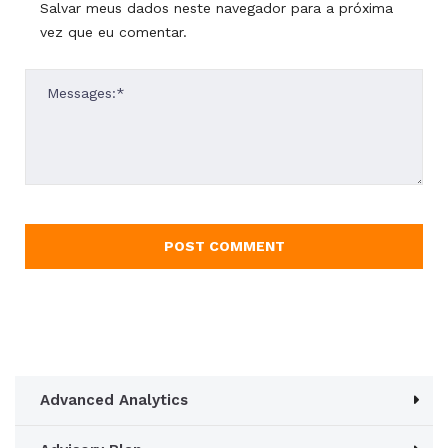
Salvar meus dados neste navegador para a próxima
vez que eu comentar.
Advanced Analytics