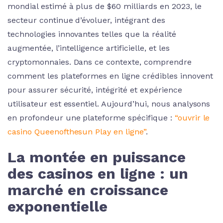
mondial estimé à plus de
$60 milliards en 2023
, le
secteur continue d’évoluer, intégrant des
technologies innovantes telles que la réalité
augmentée, l’intelligence artificielle, et les
cryptomonnaies. Dans ce contexte, comprendre
comment les plateformes en ligne crédibles innovent
pour assurer sécurité, intégrité et expérience
utilisateur est essentiel. Aujourd’hui, nous analysons
en profondeur une plateforme spécifique :
“ouvrir le
casino Queenofthesun Play en ligne”
.
La montée en puissance
des casinos en ligne : un
marché en croissance
exponentielle