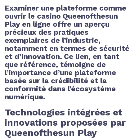
Examiner une plateforme comme
ouvrir le casino Queenofthesun
Play en ligne offre un aperçu
précieux des pratiques
exemplaires de l’industrie,
notamment en termes de sécurité
et d’innovation. Ce lien, en tant
que référence, témoigne de
l’importance d’une plateforme
basée sur la crédibilité et la
conformité dans l’écosystème
numérique.
Technologies intégrées et
innovations proposées par
Queenofthesun Play