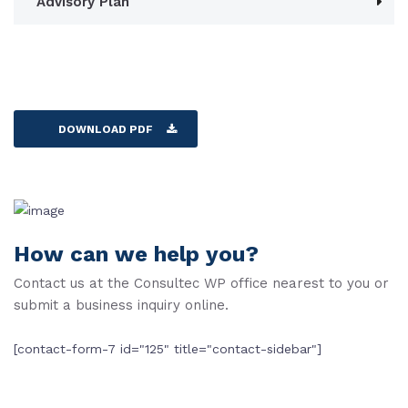
Advisory Plan
DOWNLOAD PDF
How can we help you?
Contact us at the Consultec WP office nearest to you or
submit a business inquiry online.
[contact-form-7 id="125" title="contact-sidebar"]