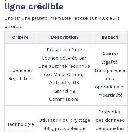
ligne crédible
Choisir une plateforme fiable repose sur plusieurs
piliers :
Critère
Description
Impact
Présence d’une
Assure
licence délivrée par
légalité,
une autorité reconnue
Licence et
transparence
(ex. Malta Gaming
Régulation
des
Authority, UK
opérations et
Gambling
impartialité.
Commission).
Protection
Utilisation du cryptage
des données
Technologie
SSL, protocoles de
personnelles