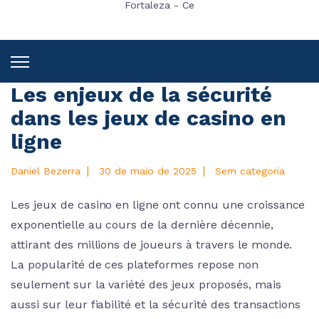
Fortaleza - Ce
Les enjeux de la sécurité
dans les jeux de casino en
ligne
|
|
Daniel Bezerra
30 de maio de 2025
Sem categoria
Les jeux de casino en ligne ont connu une croissance
exponentielle au cours de la dernière décennie,
attirant des millions de joueurs à travers le monde.
La popularité de ces plateformes repose non
seulement sur la variété des jeux proposés, mais
aussi sur leur fiabilité et la sécurité des transactions