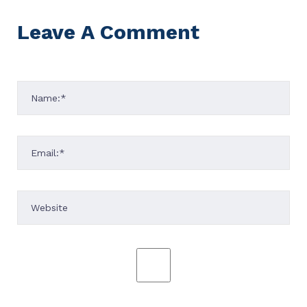
Leave A Comment