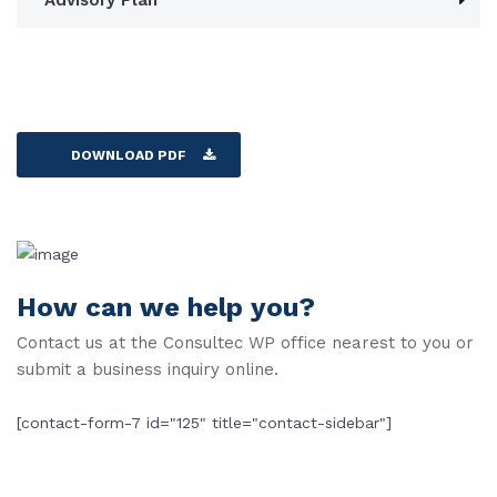
Advisory Plan
DOWNLOAD PDF
How can we help you?
Contact us at the Consultec WP office nearest to you or
submit a business inquiry online.
[contact-form-7 id="125" title="contact-sidebar"]