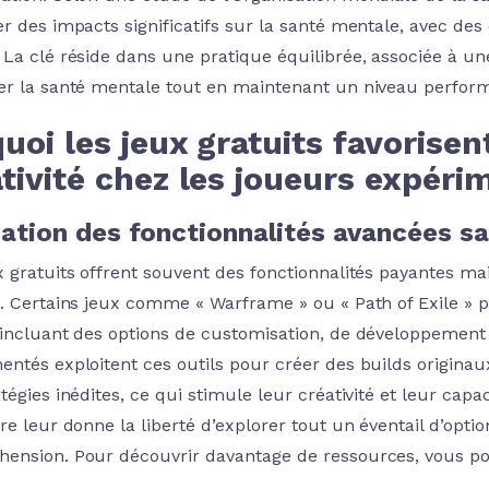
er des impacts significatifs sur la santé mentale, avec d
 La clé réside dans une pratique équilibrée, associée à un
er la santé mentale tout en maintenant un niveau perfor
uoi les jeux gratuits favorisent
tivité chez les joueurs expéri
sation des fonctionnalités avancées s
x gratuits offrent souvent des fonctionnalités payantes ma
e. Certains jeux comme « Warframe » ou « Path of Exile » 
 incluant des options de customisation, de développement
entés exploitent ces outils pour créer des builds originau
tégies inédites, ce qui stimule leur créativité et leur capa
re leur donne la liberté d’explorer tout un éventail d’opti
ension. Pour découvrir davantage de ressources, vous p