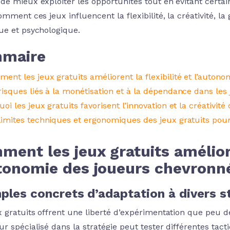
de mieux exploiter les opportunités tout en évitant certai
omment ces jeux influencent la flexibilité, la créativité, l
ue et psychologique.
maire
ent les jeux gratuits améliorent la flexibilité et l’auton
risques liés à la monétisation et à la dépendance dans les 
uoi les jeux gratuits favorisent l’innovation et la créativi
limites techniques et ergonomiques des jeux gratuits pour
ent les jeux gratuits amélioren
utonomie des joueurs chevronn
les concrets d’adaptation à divers st
x gratuits offrent une liberté d’expérimentation que peu
r spécialisé dans la stratégie peut tester différentes tac