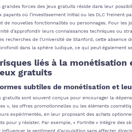
 grandes forces des jeux gratuits réside dans leur possibil
 payants où l’investissement initial ou les DLC freinent par
t de nouvelles fonctionnalités ou personnages. Pour les 
nité d’approfondir leurs connaissances techniques ou stra
es recherches de l’Université de Stanford, cette absence d
profondi dans la sphère ludique, ce qui peut également se
risques liés à la monétisation
jeux gratuits
ormes subtiles de monétisation et leu
x gratuits sont souvent conçus pour encourager la dépens
xes », les offres promotionnelles ou les éléments cosmétiqu
eurs expérimentés, en leur proposant des achats optionne
nts pour y résister. Par exemple, « Fortnite » intègre des
 influencer le sentiment d’acquisition sans affecter direc