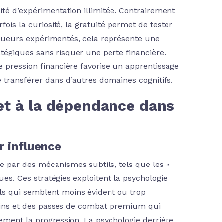
ité d’expérimentation illimitée. Contrairement
fois la curiosité, la gratuité permet de tester
joueurs expérimentés, cela représente une
tégiques sans risquer une perte financière.
e pression financière favorise un apprentissage
 transférer dans d’autres domaines cognitifs.
 et à la dépendance dans
r influence
e par des mécanismes subtils, tels que les «
es. Ces stratégies exploitent la psychologie
ls qui semblent moins évident ou trop
 skins et des passes de combat premium qui
tement la progression. La psychologie derrière