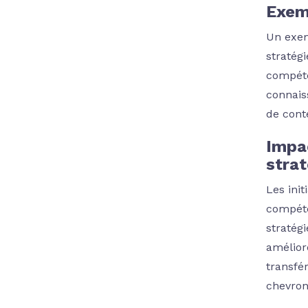
Exem
Un exem
stratég
compéte
connais
de cont
Impa
stra
Les ini
compéte
stratég
amélior
transfé
chevron