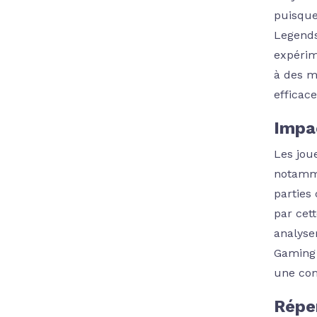
puisque
Legends
expérime
à des m
efficace
Impac
Les joue
notamme
parties 
par cet
analyse
Gaming 
une com
Réper