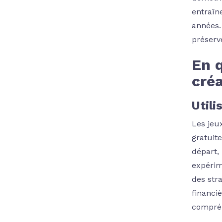
entraîn
années.
préserv
En q
créa
Utili
Les jeu
gratuit
départ,
expérim
des stra
financiè
compréh