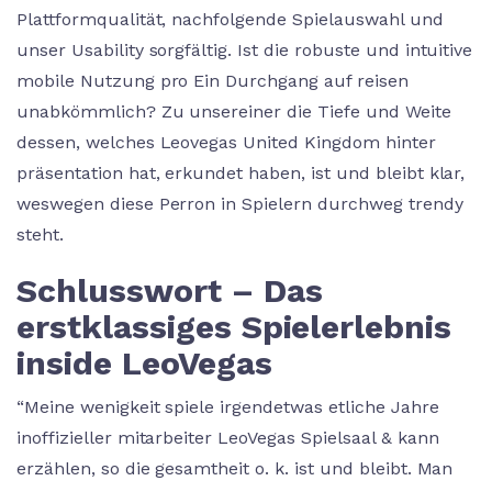
Plattformqualität, nachfolgende Spielauswahl und
unser Usability sorgfältig. Ist die robuste und intuitive
mobile Nutzung pro Ein Durchgang auf reisen
unabkömmlich? Zu unsereiner die Tiefe und Weite
dessen, welches Leovegas United Kingdom hinter
präsentation hat, erkundet haben, ist und bleibt klar,
weswegen diese Perron in Spielern durchweg trendy
steht.
Schlusswort – Das
erstklassiges Spielerlebnis
inside LeoVegas
“Meine wenigkeit spiele irgendetwas etliche Jahre
inoffizieller mitarbeiter LeoVegas Spielsaal & kann
erzählen, so die gesamtheit o. k. ist und bleibt. Man