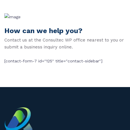
How can we help you?
Contact us at the Consultec WP office nearest to you or
submit a business inquiry online.
[contact-form-7 id="125" title="contact-sidebar"]