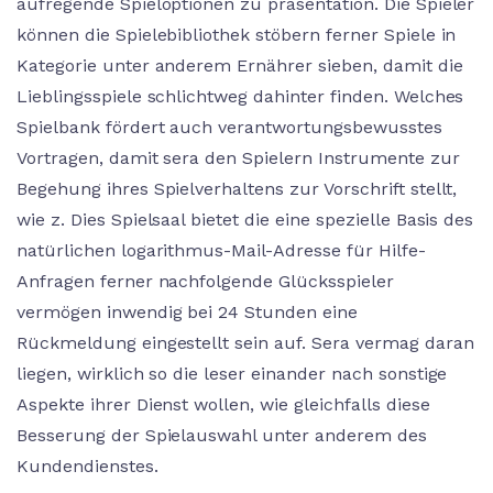
aufregende Spieloptionen zu präsentation. Die Spieler
können die Spielebibliothek stöbern ferner Spiele in
Kategorie unter anderem Ernährer sieben, damit die
Lieblingsspiele schlichtweg dahinter finden.
Welches
Spielbank fördert auch verantwortungsbewusstes
Vortragen, damit sera den Spielern Instrumente zur
Begehung ihres Spielverhaltens zur Vorschrift stellt,
wie z. Dies Spielsaal bietet die eine spezielle Basis des
natürlichen logarithmus-Mail-Adresse für Hilfe-
Anfragen ferner nachfolgende Glücksspieler
vermögen inwendig bei 24 Stunden eine
Rückmeldung eingestellt sein auf. Sera vermag daran
liegen, wirklich so die leser einander nach sonstige
Aspekte ihrer Dienst wollen, wie gleichfalls diese
Besserung der Spielauswahl unter anderem des
Kundendienstes.