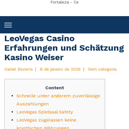
Fortaleza - Ce
LeoVegas Casino
Erfahrungen und Schätzung
Kasino Weiser
|
|
Daniel Bezerra
8 de janeiro de 2026
Sem categoria
Content
Schnelle unter anderem zuverlässige
Auszahlungen
LeoVegas Spielsaal Safety
LeoVegas zugelassen keine
kryptischen Währungen