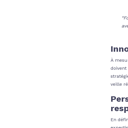
“F
av
Inno
À mesur
doivent
stratég
veille r
Pers
res
En défi
experti