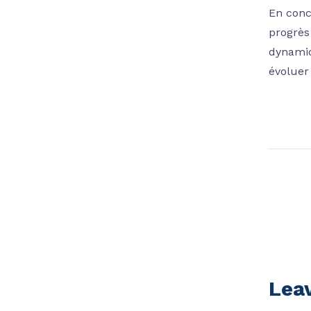
En conc
progrès
dynamiq
évoluer
Lea