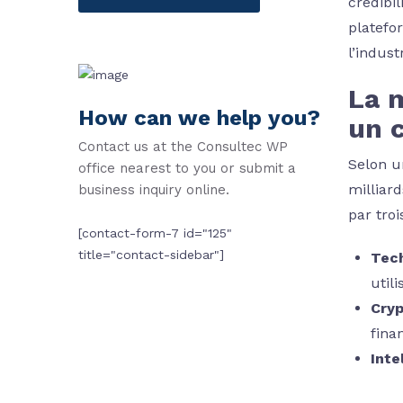
crédibil
platefo
l’industr
La m
How can we help you?
un 
Contact us at the Consultec WP
Selon u
office nearest to you or submit a
milliar
business inquiry online.
par troi
[contact-form-7 id="125"
title="contact-sidebar"]
Tech
utili
Cryp
fina
Inte