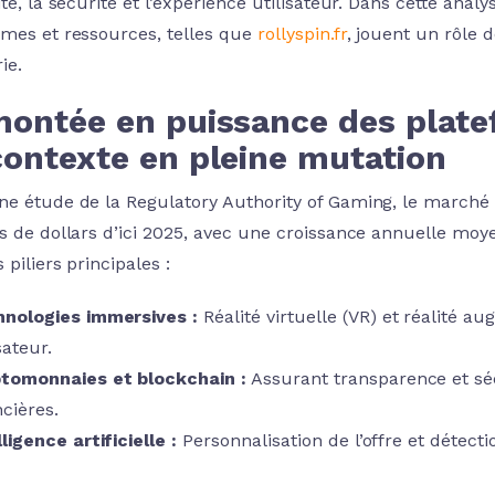
ité, la sécurité et l’expérience utilisateur. Dans cette an
rmes et ressources, telles que
rollyspin.fr
, jouent un rôle 
ie.
ontée en puissance des platef
contexte en pleine mutation
ne étude de la
Regulatory Authority of Gaming
, le marché 
ds de dollars d’ici 2025, avec une croissance annuelle moy
s piliers principales :
nologies immersives :
Réalité virtuelle (VR) et réalité a
sateur.
tomonnaies et blockchain :
Assurant transparence et séc
ncières.
lligence artificielle :
Personnalisation de l’offre et détec