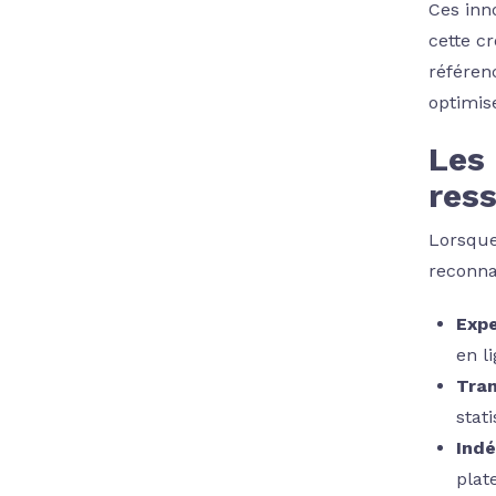
Ces inn
cette c
référen
optimis
Les 
ress
Lorsque
reconna
Expe
en li
Tran
stati
Ind
plat