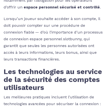
notamment par l’obligation pour les opérateurs
d’offrir un
espace personnel sécurisé et contrôlé
.
Lorsqu’un joueur souhaite accéder à son compte, il
doit pouvoir compter sur une procédure de
connexion fiable — d’où l’importance d’un processus
de
connexion espace personnel slotbunny
, qui
garantit que seules les personnes autorisées ont
accès à leurs informations, leurs bonus, ainsi que
leurs transactions financières.
Les technologies au service
de la sécurité des comptes
utilisateurs
Les meilleures pratiques incluent l’utilisation de
technologies avancées pour sécuriser la connexion :