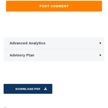
Advanced Analytics
Advisory Plan
DOWNLOAD PDF