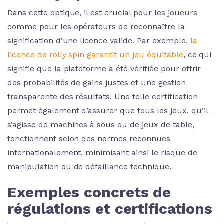
Dans cette optique, il est crucial pour les joueurs
comme pour les opérateurs de reconnaître la
signification d’une licence valide. Par exemple,
la
licence de rolly spin garantit un jeu équitable
, ce qui
signifie que la plateforme a été vérifiée pour offrir
des probabilités de gains justes et une gestion
transparente des résultats. Une telle certification
permet également d’assurer que tous les jeux, qu’il
s’agisse de machines à sous ou de jeux de table,
fonctionnent selon des normes reconnues
internationalement, minimisant ainsi le risque de
manipulation ou de défaillance technique.
Exemples concrets de
régulations et certifications