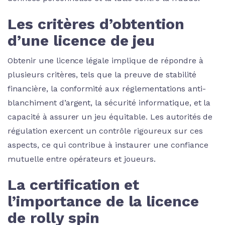
Les critères d’obtention
d’une licence de jeu
Obtenir une licence légale implique de répondre à
plusieurs critères, tels que la preuve de stabilité
financière, la conformité aux réglementations anti-
blanchiment d’argent, la sécurité informatique, et la
capacité à assurer un jeu équitable. Les autorités de
régulation exercent un contrôle rigoureux sur ces
aspects, ce qui contribue à instaurer une confiance
mutuelle entre opérateurs et joueurs.
La certification et
l’importance de la licence
de rolly spin