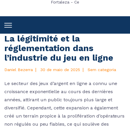
Fortaleza - Ce
La légitimité et la
réglementation dans
l’industrie du jeu en ligne
|
|
Daniel Bezerra
30 de maio de 2025
Sem categoria
Le secteur des jeux d’argent en ligne a connu une
croissance exponentielle au cours des dernières
années, attirant un public toujours plus large et
diversifié. Cependant, cette expansion a également
créé un terrain propice à la prolifération d’opérateurs
non régulés ou peu fiables, ce qui soulève des