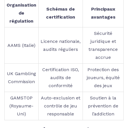
Organisation
Schémas de
Principaux
de
certification
avantages
régulation
Sécurité
Licence nationale,
juridique et
AAMS (Italie)
audits réguliers
transparence
accrue
Certification ISO,
Protection des
UK Gambling
audits de
joueurs, équité
Commission
conformité
des jeux
GAMSTOP
Auto-exclusion et
Soutien à la
(Royaume-
contrôle de jeu
prévention de
Uni)
responsable
l’addiction