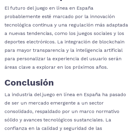
El futuro del juego en línea en España
probablemente esté marcado por la innovación
tecnológica continua y una regulación más adaptada
a nuevas tendencias, como los juegos sociales y los
deportes electrónicos. La integración de blockchain
para mayor transparencia y la inteligencia artificial
para personalizar la experiencia del usuario serán
áreas clave a explorar en los próximos años.
Conclusión
La industria del juego en línea en España ha pasado
de ser un mercado emergente a un sector
consolidado, respaldado por un marco normativo
sólido y avances tecnológicos sustanciales. La
confianza en la calidad y seguridad de las