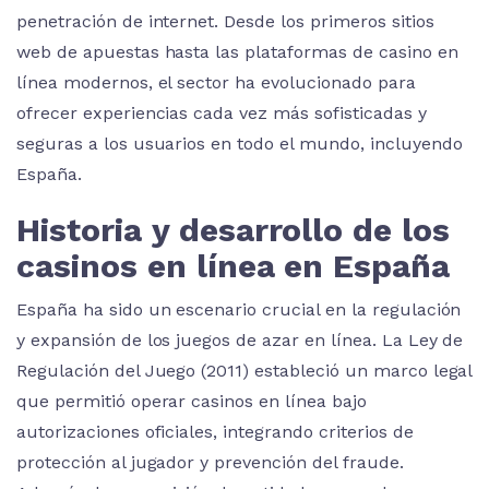
penetración de internet. Desde los primeros sitios
web de apuestas hasta las plataformas de casino en
línea modernos, el sector ha evolucionado para
ofrecer experiencias cada vez más sofisticadas y
seguras a los usuarios en todo el mundo, incluyendo
España.
Historia y desarrollo de los
casinos en línea en España
España ha sido un escenario crucial en la regulación
y expansión de los juegos de azar en línea. La
Ley de
Regulación del Juego
(2011) estableció un marco legal
que permitió operar casinos en línea bajo
autorizaciones oficiales, integrando criterios de
protección al jugador y prevención del fraude.