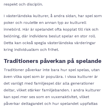
respekt och disciplin.
I västerländska kulturer, å andra sidan, har spel som
poker och roulette en annan typ av kulturell
innebörd. Här är spelandet ofta kopplat till risk och
belöning, där individens beslut spelar en stor roll.
Detta kan också spegla västerländska värderingar
kring individualism och frihet.
Traditioners påverkan på spelande
Traditioner påverkar inte bara hur spel spelas, utan
även vilka spel som är populära. I vissa kulturer är
det vanligt med familjespel där alla generationer
deltar, vilket stärker familjebanden. I andra kulturer
kan spel mer ses som en vuxenaktivitet, vilket
påverkar deltagandet och hur spelandet uppfattas