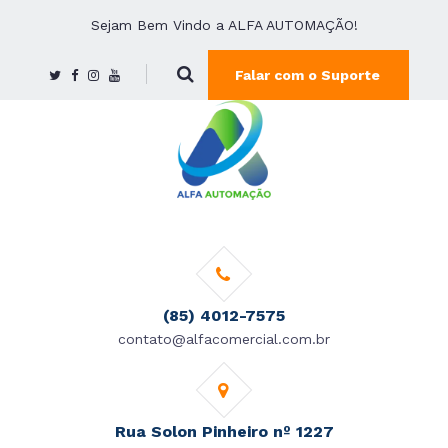
Sejam Bem Vindo a ALFA AUTOMAÇÃO!
Falar com o Suporte
(85) 4012-7575
contato@alfacomercial.com.br
Rua Solon Pinheiro nº 1227