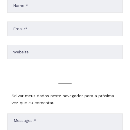
Salvar meus dados neste navegador para a próxima
vez que eu comentar.