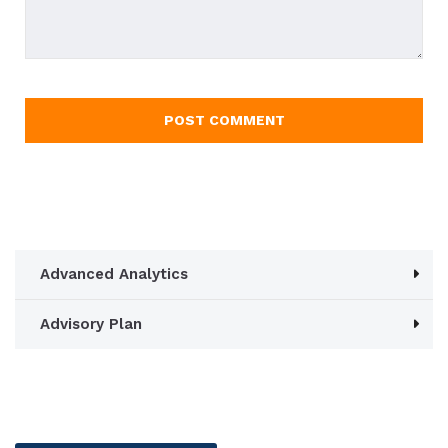
Advanced Analytics
Advisory Plan