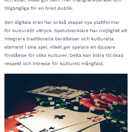
tillgängliga för en bred publik.
Den digitala eran har också skapat nya plattformar
för kulturellt uttryck. Spelutvecklare har möjlighet att
integrera traditionella berättelser och kulturella
element i sina spel, vilket ger spelare en djupare
förståelse för olika kulturer. Detta kan bidra till ökad
respekt och intresse för kulturell mångfald.