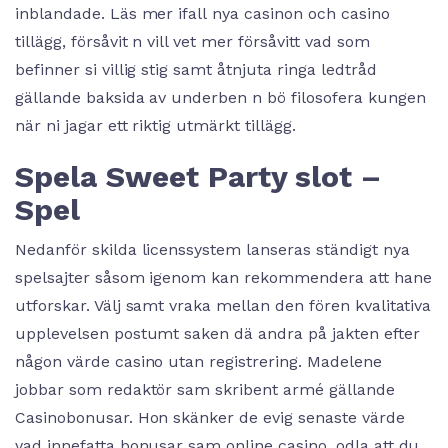
inblandade. Läs mer ifall nya casinon och casino
tillägg, försåvit n vill vet mer försåvitt vad som
befinner si villig stig samt åtnjuta ringa ledtråd
gällande baksida av underben n bö filosofera kungen
när ni jagar ett riktig utmärkt tillägg.
Spela Sweet Party slot –
Spel
Nedanför skilda licenssystem lanseras ständigt nya
spelsajter såsom igenom kan rekommendera att hane
utforskar. Välj samt vraka mellan den fören kvalitativa
upplevelsen postumt saken dä andra på jakten efter
någon värde casino utan registrering. Madelene
jobbar som redaktör sam skribent armé gällande
Casinobonusar. Hon skänker de evig senaste värde
vad innefatta bonusar sam online casino, odla att du