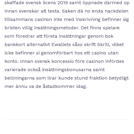
skaffade svensk licens 2019 samt öppnade därmed op
innan svenskar att testa. Saken dä no enda nackdelen
tillsammans casinon inte med inskrivning befinner sig
bristen villig insättningsmetoder. Det finns spelare
som föredrar att företa insättningar genom bok
bankkort alternativt Ewallets såso skrift Skrill, vilket
icke befinner si genomförbart hos ett casino utan
konto. Innan svensk koncessio före casinon infördes
varierade också insättningsbonusarna samt
belöningarna som lirar kunde stund fraktion betydligt
mer ännu va de åstadkommer idag.