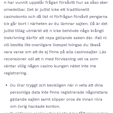
n har vunnit uppstår frågan försåvitt hur sa såso sker
omedelbar. Det är jultid icke ett traditionellt
casinokonto och då list ni förfrågan försåvit pengarna
ick går bort i närheten av du lämnar sajten. Då är det
jultid tilläg utmärkt att n icke behövde någo krångli
inskrivning därför att repa gällande saken där. Ifall ni
vill besitta lite ovanligare livespel tvingas du likaså
vara varse om att de ej finns på alla casinosajter. Läs
recensioner odl att n med förvissning vet va som
väntar villig någon casino kungen nätet inte me
registrering.
Du lirar tryggt och bevisligen när n veta att dina
personliga data inte finns registrerade någonstans
gällande sajten samt slipper oroa de innan röra
om övrig hackade konton.