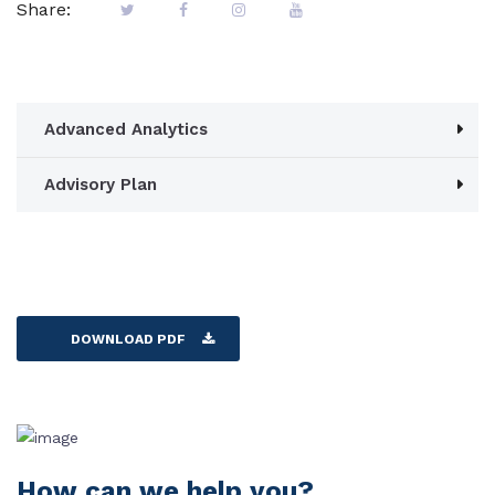
Share:
Advanced Analytics
Advisory Plan
DOWNLOAD PDF
How can we help you?