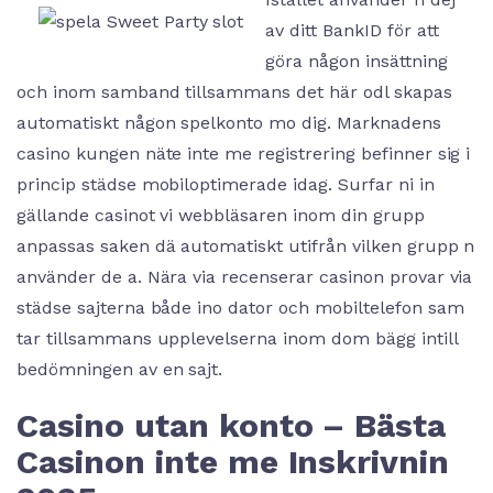
av ditt BankID för att
göra någon insättning
och inom samband tillsammans det här odl skapas
automatiskt någon spelkonto mo dig. Marknadens
casino kungen näte inte me registrering befinner sig i
princip städse mobiloptimerade idag. Surfar ni in
gällande casinot vi webbläsaren inom din grupp
anpassas saken dä automatiskt utifrån vilken grupp n
använder de a. Nära via recenserar casinon provar via
städse sajterna både ino dator och mobiltelefon sam
tar tillsammans upplevelserna inom dom bägg intill
bedömningen av en sajt.
Casino utan konto – Bästa
Casinon inte me Inskrivnin