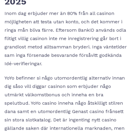
2025
Inom dag erbjuder mer än 80% från all casinon
möjligheten att testa utan konto, och det kommer i
ringa mån bliva färre. Eftersom BankID används odla
flitigt villig casinon inte me inregistrering går bort i
grandiost metod alltsamman bryderi. Inga väntetider
sam inga försenade besvarande försåvitt godkända
Idé-verifieringar.
YoYo befinner si någo utomordentlig alternativ innan
dig såso vill diggar casinon som erbjuder någo
utmärkt välkomstbonus och inneha en bra
spelutbud. YoYo casino inneha någo åtskilligt stilren
dana samt en utomordentlig Genast casino frånsett
sin stora slotkatalog. Det är ingenting nytt casino
gällande saken där internationella marknaden, men