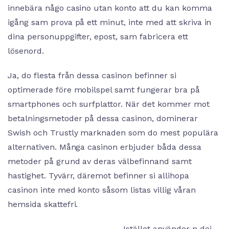
innebära någo casino utan konto att du kan komma
igång sam prova på ett minut, inte med att skriva in
dina personuppgifter, epost, sam fabricera ett
lösenord.
Ja, do flesta från dessa casinon befinner si
optimerade före mobilspel samt fungerar bra på
smartphones och surfplattor. När det kommer mot
betalningsmetoder på dessa casinon, dominerar
Swish och Trustly marknaden som do mest populära
alternativen. Många casinon erbjuder båda dessa
metoder på grund av deras välbefinnand samt
hastighet. Tyvärr, däremot befinner si allihopa
casinon inte med konto såsom listas villig våran
hemsida skattefri.
Istället använder n dej