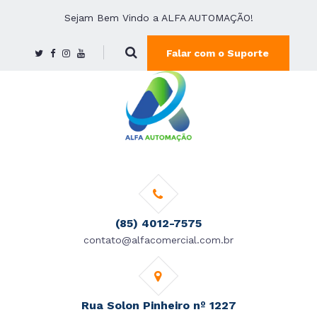
Sejam Bem Vindo a ALFA AUTOMAÇÃO!
Falar com o Suporte
(85) 4012-7575
contato@alfacomercial.com.br
Rua Solon Pinheiro nº 1227