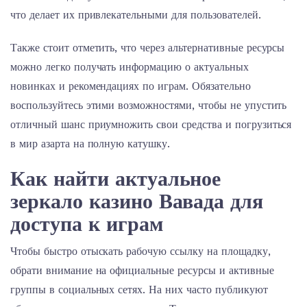
что делает их привлекательными для пользователей.
Также стоит отметить, что через альтернативные ресурсы
можно легко получать информацию о актуальных
новинках и рекомендациях по играм. Обязательно
воспользуйтесь этими возможностями, чтобы не упустить
отличный шанс приумножить свои средства и погрузиться
в мир азарта на полную катушку.
Как найти актуальное
зеркало казино Вавада для
доступа к играм
Чтобы быстро отыскать рабочую ссылку на площадку,
обрати внимание на официальные ресурсы и активные
группы в социальных сетях. На них часто публикуют