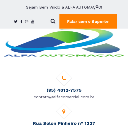
Sejam Bem Vindo a ALFA AUTOMAÇÃO!
Falar com o Suporte
(85) 4012-7575
contato@alfacomercial.com.br
Rua Solon Pinheiro nº 1227