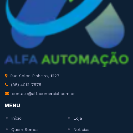
Rua Solon Pinheiro, 1227
(85) 4012-7575
contato@alfacomercial.com.br
MENU
Início
Loja
Quem Somos
Noticias