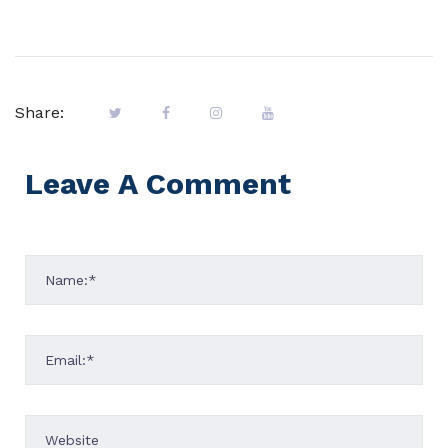
Share:
Leave A Comment