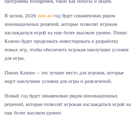
программы поощрения, такие как бонусы и акции.
В целом, 2025
пин ап
год будет ознаменован рядом
инновационных решений, которые позволят игрокам
наслаждаться игрой на еще более высоком уровне. Пинап
Казино будет продолжать инвестировать в разработку
новых игр, чтобы обеспечить игрокам наилучшие условия
для игры.
Пинап Казино – это лучшее место для игроков, которые
ищут наилучшие условия для игры и развлечений.
Новый год будет ознаменован рядом инновационных
решений, которые позволят игрокам наслаждаться игрой на
еще более высоком уровне.