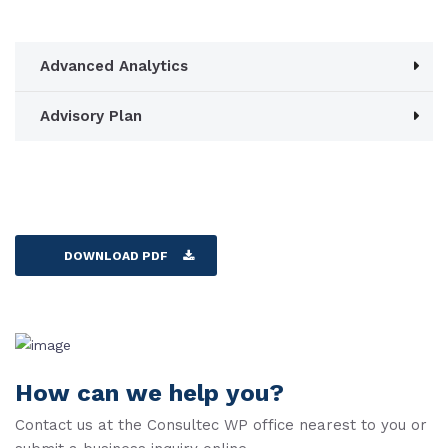
Advanced Analytics
Advisory Plan
DOWNLOAD PDF
How can we help you?
Contact us at the Consultec WP office nearest to you or