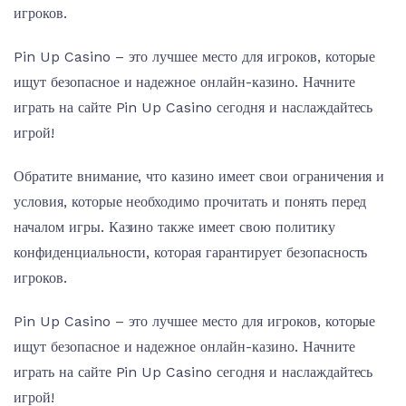
игроков.
Pin Up Casino – это лучшее место для игроков, которые
ищут безопасное и надежное онлайн-казино. Начните
играть на сайте Pin Up Casino сегодня и наслаждайтесь
игрой!
Обратите внимание, что казино имеет свои ограничения и
условия, которые необходимо прочитать и понять перед
началом игры. Казино также имеет свою политику
конфиденциальности, которая гарантирует безопасность
игроков.
Pin Up Casino – это лучшее место для игроков, которые
ищут безопасное и надежное онлайн-казино. Начните
играть на сайте Pin Up Casino сегодня и наслаждайтесь
игрой!