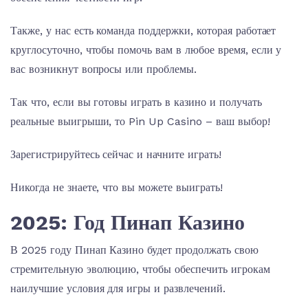
Также, у нас есть команда поддержки, которая работает
круглосуточно, чтобы помочь вам в любое время, если у
вас возникнут вопросы или проблемы.
Так что, если вы готовы играть в казино и получать
реальные выигрыши, то Pin Up Casino – ваш выбор!
Зарегистрируйтесь сейчас и начните играть!
Никогда не знаете, что вы можете выиграть!
2025: Год Пинап Казино
В 2025 году Пинап Казино будет продолжать свою
стремительную эволюцию, чтобы обеспечить игрокам
наилучшие условия для игры и развлечений.