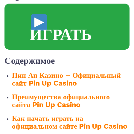
ИГРАТЬ
Содержимое
Пин Ап Казино – Официальный
сайт Pin Up Casino
Преимущества официального
сайта Pin Up Casino
Как начать играть на
официальном сайте Pin Up Casino