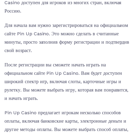
Casino доступен для игроков из многих стран, включая
Россию.
Для начала вам нужно зарегистрироваться на официальном
сайте Pin Up Casino. Это можно сделать в считанные
минуты, просто заполнив форму регистрации и подтвердив
свой возраст.
После регистрации вы сможете начать играть на
официальном сайте Pin Up Casino. Вам будет доступен
широкий спектр игр, включая слоты, карточные игры и
рулетку. Вы можете выбрать игру, которая вам понравится,
и начать играть.
Pin Up Casino предлагает игрокам несколько способов
оплаты, включая банковские карты, электронные деньги и
другие методы оплаты. Вы можете выбрать способ оплаты,