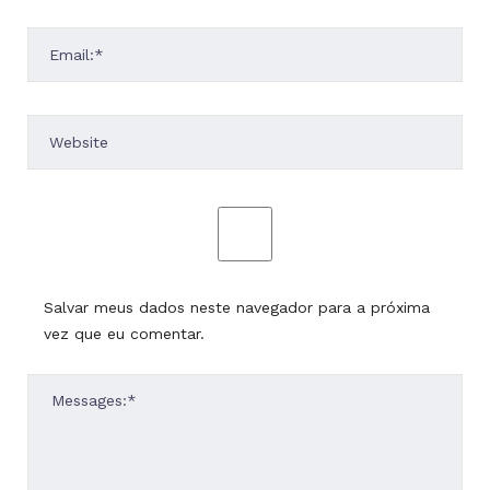
Salvar meus dados neste navegador para a próxima
vez que eu comentar.