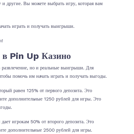
 и другие. Вы можете выбрать игру, которая вам
ачать играть и получать выигрыши.
и!
 в Pin Up Казино
о развлечение, но и реальные выигрыши. Для
тобы помочь им начать играть и получать выгоды.
торый равен 125% от первого депозита. Это
учите дополнительные 1250 рублей для игры. Это
ыгоды.
 дает игрокам 50% от второго депозита. Это
учите дополнительные 2500 рублей для игры.