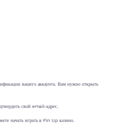
рификации вашего аккаунта. Вам нужно открыть
дтвердить свой email-адрес.
ете начать играть в Pin Up казино.