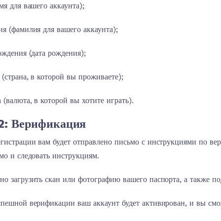
мя для вашего аккаунта);
я (фамилия для вашего аккаунта);
ождения (дата рождения);
 (страна, в которой вы проживаете);
 (валюта, в которой вы хотите играть).
2: Верификация
егистрации вам будет отправлено письмо с инструкциями по ве
мо и следовать инструкциям.
о загрузить скан или фотографию вашего паспорта, а также по
пешной верификации ваш аккаунт будет активирован, и вы смож