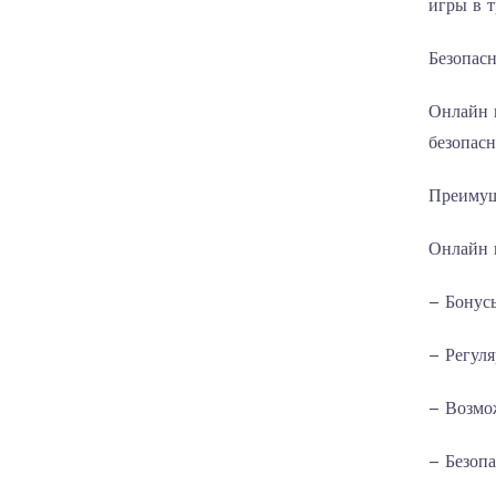
игры в т
Безопасн
Онлайн к
безопасн
Преимущ
Онлайн к
– Бонус
– Регул
– Возмо
– Безопа