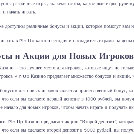
упны различные игры, включая слоты, карточные игры, рулетку
, и начать играть.
же доступны различные бонусы и акции, которые помогут вам н
играть в Pin Up казино сегодня и насладитесь играми на деньг
усы и Акции для Новых Игроков
азино – это лучшее место для игроков, которые ищут не тольк
роков Pin Up Казино предлагает множество бонусов и акций, ч
бонусом для новых игроков является приветственный бонус, ко
, что если вы сделаете первый депозит в 1000 рублей, вы пол
е начало для новых игроков, чтобы начать играть и получать в
го, Pin Up Казино предлагает акцию “Второй депозит”, которая
, что если вы сделаете второй депозит в 5000 рублей, вы пол