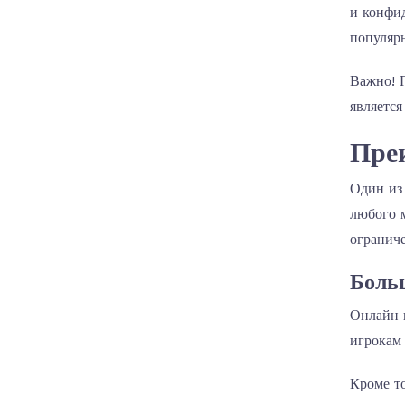
и конфи
популярн
Важно! П
является
Пре
Один из
любого м
огранич
Боль
Онлайн к
игрокам 
Кроме то