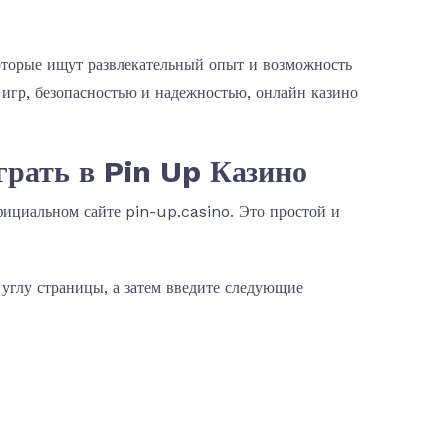
которые ищут развлекательный опыт и возможность
игр, безопасностью и надежностью, онлайн казино
грать в Pin Up Казино
официальном сайте pin-up.casino. Это простой и
углу страницы, а затем введите следующие