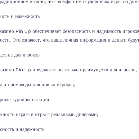
радиционном казино, но с комфортом и удобством игры из дома
ость и надежность
азино Pin Up обеспечивает безопасность и надежность игроко
ости. Это означает, что ваша личная информация и деньги буд
ества для игроков
азино Pin Up предлагает несколько преимуществ для игроков, 
ы и промокоды для новых игроков;
ярные турниры и акции;
жность играть в игры с реальными дилерами;
сность и надежность;