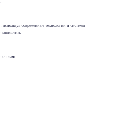
.
в, используя современные технологии и системы
ут защищены.
включая: