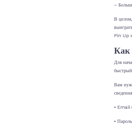
– Больш
В целом,
выиграт
Pin Up я
Как 
Для нача
быстрый 
Вам нужн
сведения
• Email 
• Пароль