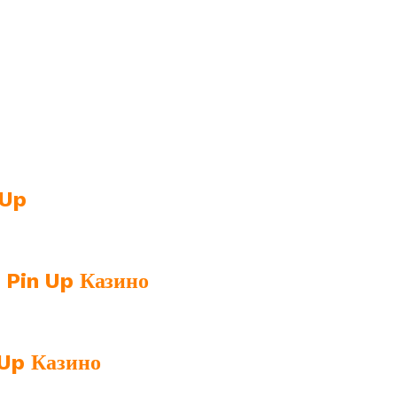
 Up
 Pin Up Казино
 Up Казино