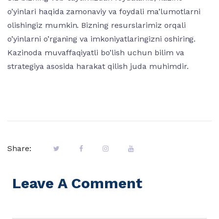
o’yinlari haqida zamonaviy va foydali ma’lumotlarni
olishingiz mumkin. Bizning resurslarimiz orqali
o’yinlarni o’rganing va imkoniyatlaringizni oshiring.
Kazinoda muvaffaqiyatli bo’lish uchun bilim va
strategiya asosida harakat qilish juda muhimdir.
Share:
Leave A Comment