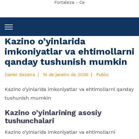
Fortaleza - Ce
Kazino o’yinlarida
imkoniyatlar va ehtimollarni
qanday tushunish mumkin
|
|
Daniel Bezerra
14 de janeiro de 2026
Public
Kazino o’yinlarida imkoniyatlar va ehtimollarni qanday
tushunish mumkin
Kazino o’yinlarining asosiy
tushunchalari
Kazino o’yinlarida imkoniyatlar va ehtimollarni