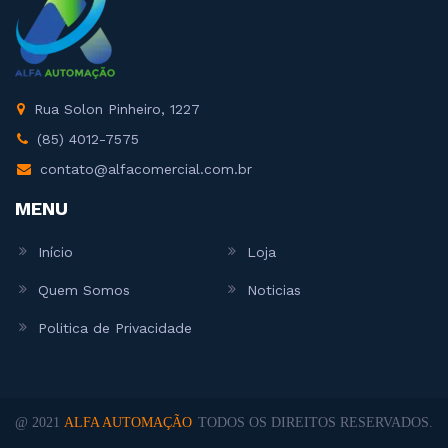
Rua Solon Pinheiro, 1227
(85) 4012-7575
contato@alfacomercial.com.br
MENU
Início
Loja
Quem Somos
Noticias
Politica de Privacidade
@ 2021
ALFA AUTOMAÇÃO
TODOS OS DIREITOS RESERVADOS.