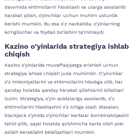
davomida ehtimollarni hisoblash va ularga asoslanib
harakat qilish, o’yinchilar uchun muhim ustunlik
berishi mumkin. Bu esa o’z navbatida, o’yinlarning
ko’ngilochar va foydali bo’lishini ta’minlaydi.
Kazino o’yinlarida strategiya ishlab
chiqish
Kazino o’yinlarida muvaffaqiyatga erishish uchun
strategiya ishlab chiqish juda muhimdir. O’yinchilar
o’z imkoniyatlarini va ehtimollarini hisobga olib, har
qanday holatda qanday harakat qilishlarini bilishlari
lozim. Strategiya, o’yin qoidalariga asoslanib, o’z
ehtimollarini hisoblashni o’z ichiga oladi. Masalan,
blackjack o’yinida o’yinchilar kartalar kombinatsiyasini
tahlil qilib, qaysi holatda qo’shimcha karta olish yoki
qolish kerakligini belgilashlari mumkin.