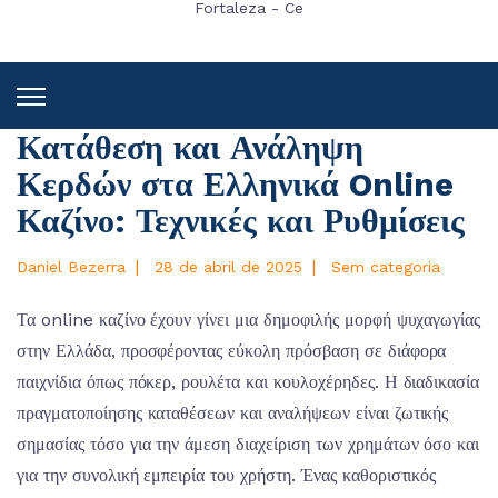
Fortaleza - Ce
Κατάθεση και Ανάληψη
Κερδών στα Ελληνικά Online
Καζίνο: Τεχνικές και Ρυθμίσεις
|
|
Daniel Bezerra
28 de abril de 2025
Sem categoria
Τα online καζίνο έχουν γίνει μια δημοφιλής μορφή ψυχαγωγίας
στην Ελλάδα, προσφέροντας εύκολη πρόσβαση σε διάφορα
παιχνίδια όπως πόκερ, ρουλέτα και κουλοχέρηδες. Η διαδικασία
πραγματοποίησης καταθέσεων και αναλήψεων είναι ζωτικής
σημασίας τόσο για την άμεση διαχείριση των χρημάτων όσο και
για την συνολική εμπειρία του χρήστη. Ένας καθοριστικός