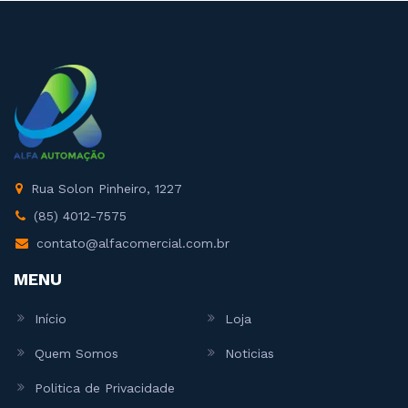
Rua Solon Pinheiro, 1227
(85) 4012-7575
contato@alfacomercial.com.br
MENU
Início
Loja
Quem Somos
Noticias
Politica de Privacidade