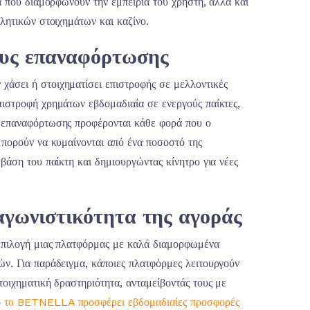
α που διαμορφώνουν την εμπειρία του χρήστη, αλλά και
λητικών στοιχημάτων και καζίνο.
ους επαναφόρτωσης
άσει ή στοιχηματίσει επιστροφής σε μελλοντικές
πιστροφή χρημάτων εβδομαδιαία σε ενεργούς παίκτες,
ς επαναφόρτωσης προφέρονται κάθε φορά που ο
μπορούν να κυμαίνονται από ένα ποσοστό της
βάση του παίκτη και δημιουργώντας κίνητρο για νέες
αγωνιστικότητα της αγοράς
 επιλογή μιας πλατφόρμας με καλά διαμορφωμένα
ν. Για παράδειγμα, κάποιες πλατφόρμες λειτουργούν
οιχηματική δραστηριότητα, ανταμείβοντάς τους με
ο
το BETNELLA προσφέρει εβδομαδιαίες προσφορές