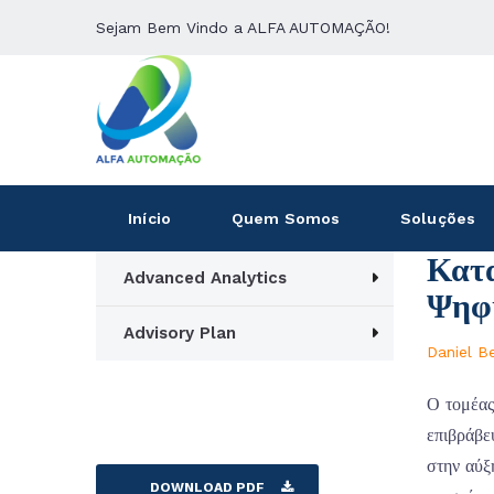
Sejam Bem Vindo a ALFA AUTOMAÇÃO!
Início
Quem Somos
Soluções
Κατ
Advanced Analytics
Ψηφ
Advisory Plan
Daniel B
Ο τομέας
επιβράβε
στην αύξ
DOWNLOAD PDF