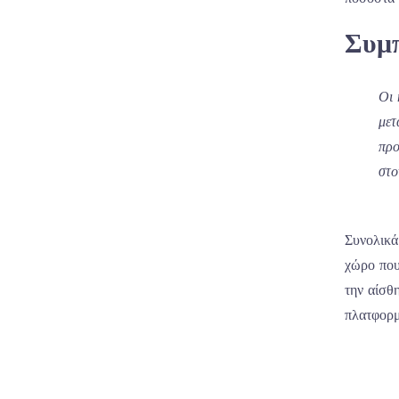
Συμπ
Οι 
μετ
προ
στο
Συνολικά
χώρο που
την αίσθ
πλατφορ