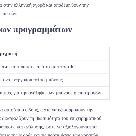
α στην ελληνική αγορά και αποδεικνύουν την
παικτών.
 των προγραμμάτων
ριγραφή
 ανακτά ο παίκτης από το cashback
για να ενεργοποιηθεί το μπόνους
παίκτες για την ανάληψη των μπόνους ή επιστροφών
α αυτού του είδους, ώστε να εξισορροπούν την
διασφαλίζουν τη βιωσιμότητα του επιχειρηματικού
ύθησης και ανάλυσης, ώστε να αξιολογούνται τα
σεις της αγοράς και τις προτιμήσεις των χρηστών.