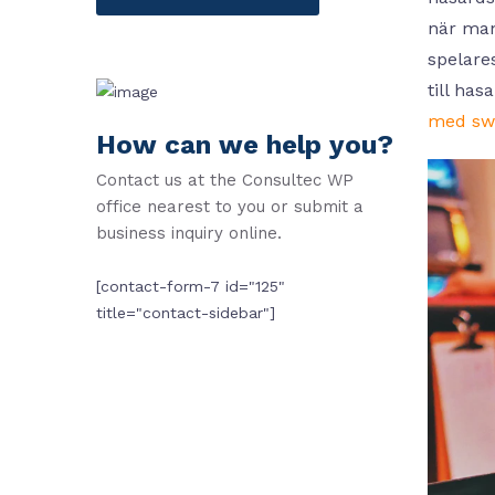
när man
spelare
till ha
med sw
How can we help you?
Contact us at the Consultec WP
office nearest to you or submit a
business inquiry online.
[contact-form-7 id="125"
title="contact-sidebar"]