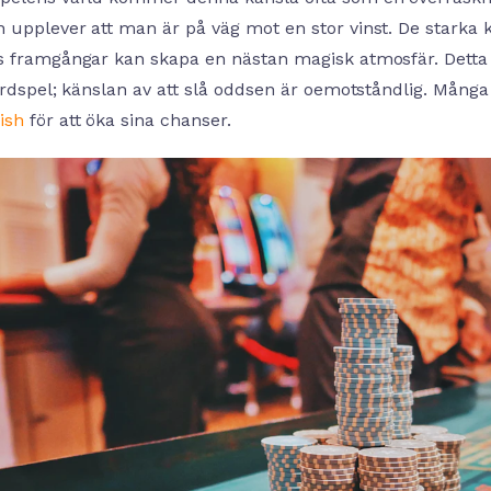
 upplever att man är på väg mot en stor vinst. De starka 
s framgångar kan skapa en nästan magisk atmosfär. Detta ä
sardspel; känslan av att slå oddsen är oemotståndlig. Mång
ish
för att öka sina chanser.