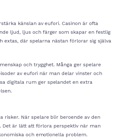
rstärka känslan av eufori. Casinon är ofta
e ljud, ljus och färger som skapar en festlig
h extas, där spelarna nästan förlorar sig själva
 gemenskap och trygghet. Många ger spelare
episoder av eufori när man delar vinster och
a digitala rum ger spelandet en extra
lsen.
 risker. När spelare blir beroende av den
 Det är lätt att förlora perspektiv när man
i ekonomiska och emotionella problem.