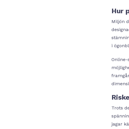
Hur 
Miljön d
designa
stämning
i ögonbl
Online-
möjlighe
framgån
dimensi
Riske
Trots d
spänning
jagar k