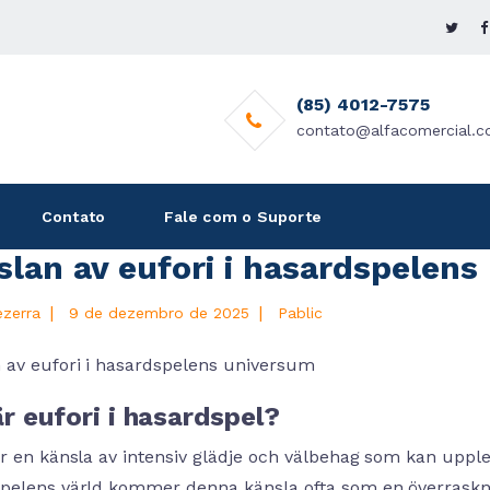
(85) 4012-7575
contato@alfacomercial.c
Contato
Fale com o Suporte
slan av eufori i hasardspelen
|
|
ezerra
9 de dezembro de 2025
Pablic
 av eufori i hasardspelens universum
r eufori i hasardspel?
är en känsla av intensiv glädje och välbehag som kan upple
pelens värld kommer denna känsla ofta som en överraskning,