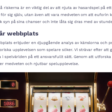
tå riskerna är en viktig del av att njuta av hasardspel på et
för sig själv, utan även att vara medveten om att euforin k
sk syn på sina chanser och inte låta sig dras med av stund
år webbplats
bplats erbjuder en djupgående analys av känslorna och 
riska upplevelsen som spelare söker. Vi strävar efter att ge
a i spelvärlden på ett ansvarsfullt sätt. Genom att utfors
er medveten och njutbar spelupplevelse.