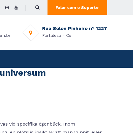
Falar com o Suporte
Rua Solon Pinheiro nº 1227
om.br
Fortaleza - Ce
s universum
vas vid specifika ögonblick. Inom
 en plötslig insikt av att man vunnit, eller