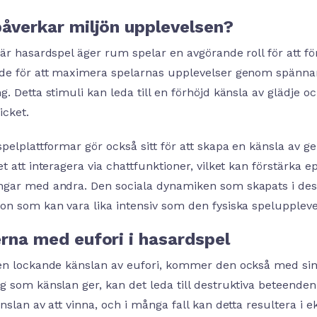
påverkar miljön upplevelsen?
är hasardspel äger rum spelar en avgörande roll för att fö
de för att maximera spelarnas upplevelser genom spännand
. Detta stimuli kan leda till en förhöjd känsla av glädje oc
icket.
spelplattformar gör också sitt för att skapa en känsla av
t att interagera via chattfunktioner, vilket kan förstärka 
gar med andra. Den sociala dynamiken som skapats i dess
on som kan vara lika intensiv som den fysiska speluppleve
rna med eufori i hasardspel
en lockande känslan av eufori, kommer den också med sina
 som känslan ger, kan det leda till destruktiva beteenden.
änslan av att vinna, och i många fall kan detta resultera 