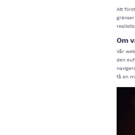
Att förs
gränser 
realisti
Om v
Vår web
den eufo
naviger
få en m