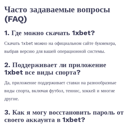
Часто задаваемые вопросы
(FAQ)
1. Где можно скачать 1xbet?
Скачать 1xbet можно на официальном сайте букмекера,
выбрав версию для вашей операционной системы.
2. Поддерживает ли приложение
1xbet все виды спорта?
Да, приложение поддерживает ставки на разнообразные
виды спорта, включая футбол, теннис, хоккей и многие
другие.
3. Как я могу восстановить пароль от
своего аккаунта в 1xbet?