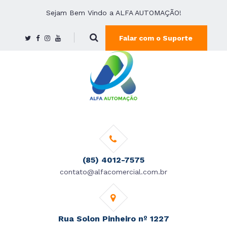
Sejam Bem Vindo a ALFA AUTOMAÇÃO!
Falar com o Suporte
(85) 4012-7575
contato@alfacomercial.com.br
Rua Solon Pinheiro nº 1227