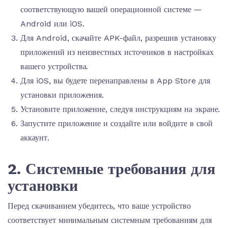
соответствующую вашей операционной системе —
Android или iOS.
Для Android, скачайте APK-файл, разрешив установку
приложений из неизвестных источников в настройках
вашего устройства.
Для iOS, вы будете перенаправлены в App Store для
установки приложения.
Установите приложение, следуя инструкциям на экране.
Запустите приложение и создайте или войдите в свой
аккаунт.
2. Системные требования для
установки
Перед скачиванием убедитесь, что ваше устройство
соответствует минимальным системным требованиям для