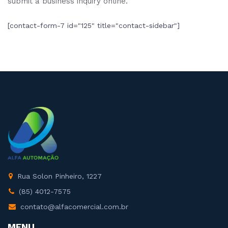
submit a business inquiry online.
[contact-form-7 id="125" title="contact-sidebar"]
Rua Solon Pinheiro, 1227
(85) 4012-7575
contato@alfacomercial.com.br
MENU