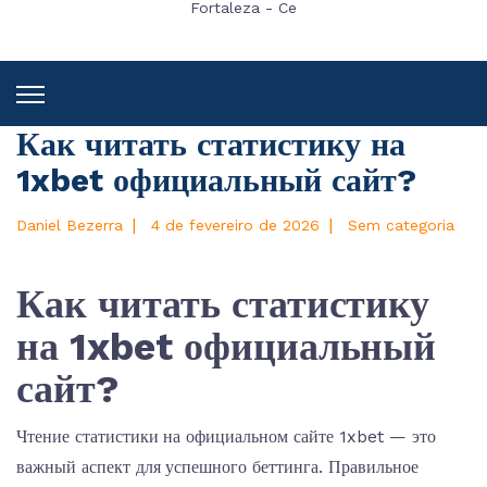
Fortaleza - Ce
Как читать статистику на
1xbet официальный сайт?
|
|
Daniel Bezerra
4 de fevereiro de 2026
Sem categoria
Как читать статистику
на 1xbet официальный
сайт?
Чтение статистики на официальном сайте 1xbet — это
важный аспект для успешного беттинга. Правильное