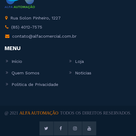
Rua Solon Pinheiro, 1227
(85) 4012-7575
contato@alfacomercial.com.br
MENU
Início
Loja
Quem Somos
Noticias
Politica de Privacidade
@ 2021
ALFA AUTOMAÇÃO
TODOS OS DIREITOS RESERVADOS.