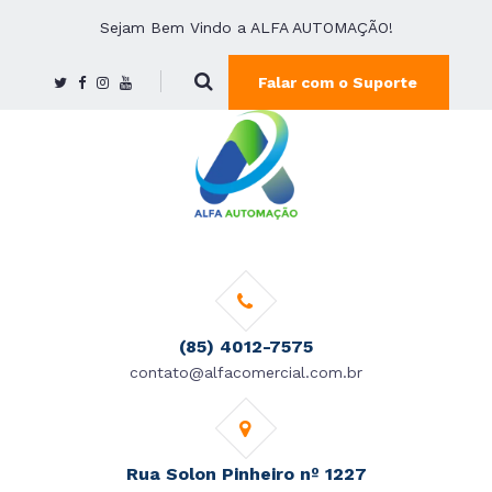
Sejam Bem Vindo a ALFA AUTOMAÇÃO!
Falar com o Suporte
(85) 4012-7575
contato@alfacomercial.com.br
Rua Solon Pinheiro nº 1227