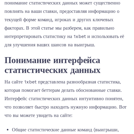
понимание статистических данных может существенно
повлиять на ваши ставки, предоставляя информацию о
текущей форме команд, игроках и других ключевых
факторах. В этой статье мы разберем, как правильно
интерпретировать статистику на 1xbet и использовать её
для улучшения ваших шансов на выигрыш.
Понимание интерфейса
статистических данных
На сайте 1xbet представлена разнообразная статистика,
которая помогает беттерам делать обоснованные ставки.
Интерфейс статистических данных интуитивно понятен,
что позволяет быстро находить нужную информацию. Вот
что вы можете увидеть на сайте:
Общие статистические данные команд (выигрыши,