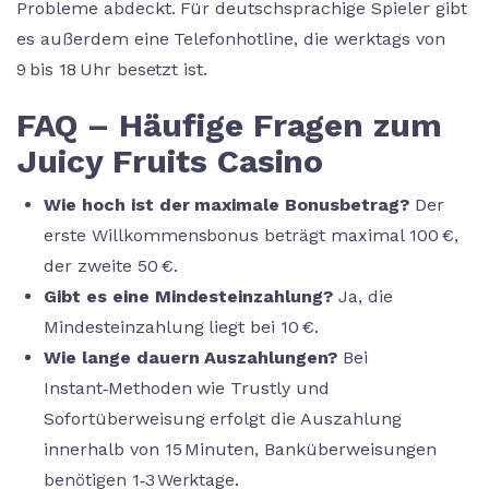
Probleme abdeckt. Für deutschsprachige Spieler gibt
es außerdem eine Telefonhotline, die werktags von
9 bis 18 Uhr besetzt ist.
FAQ – Häufige Fragen zum
Juicy Fruits Casino
Wie hoch ist der maximale Bonusbetrag?
Der
erste Willkommensbonus beträgt maximal 100 €,
der zweite 50 €.
Gibt es eine Mindesteinzahlung?
Ja, die
Mindesteinzahlung liegt bei 10 €.
Wie lange dauern Auszahlungen?
Bei
Instant‑Methoden wie Trustly und
Sofortüberweisung erfolgt die Auszahlung
innerhalb von 15 Minuten, Banküberweisungen
benötigen 1‑3 Werktage.