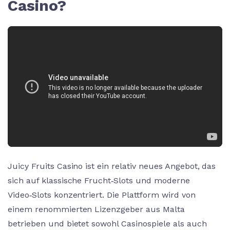
Casino?
Juicy Fruits Casino ist ein relativ neues Angebot, das
sich auf klassische Frucht‑Slots und moderne
Video‑Slots konzentriert. Die Plattform wird von
einem renommierten Lizenzgeber aus Malta
betrieben und bietet sowohl Casinospiele als auch