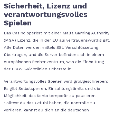
Sicherheit, Lizenz und
verantwortungsvolles
Spielen
Das Casino operiert mit einer Malta Gaming Authority
(MGA) Lizenz, die in der EU als vertrauenswürdig gilt.
Alle Daten werden mittels SSL‑Verschlüsselung
übertragen, und die Server befinden sich in einem
europäischen Rechenzentrum, was die Einhaltung
der DSGVO‑Richtlinien sicherstellt.
Verantwortungsvolles Spielen wird großgeschrieben:
Es gibt Selbstsperren, Einzahlungslimits und die
Möglichkeit, das Konto temporär zu pausieren.
Solltest du das Gefühl haben, die Kontrolle zu
verlieren, kannst du dich an die deutschen