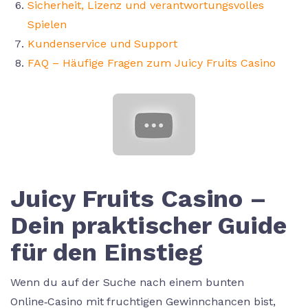
Sicherheit, Lizenz und verantwortungsvolles
Spielen
Kundenservice und Support
FAQ – Häufige Fragen zum Juicy Fruits Casino
Juicy Fruits Casino –
Dein praktischer Guide
für den Einstieg
Wenn du auf der Suche nach einem bunten
Online‑Casino mit fruchtigen Gewinnchancen bist,