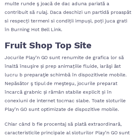
multe runde ş joacă de dac aduna pariată a
contribuit să rulaj. Daca deschizi un partidă proaspăt
si respecți termeni si condiții impuși, poți juca grati
în Burning Hot Bell Link.
Fruit Shop Top Site
Jocurile Play’n GO sunt renumite de grafica lor să
înaltă însuşire și prep animațiile fluide, iarăşi ăst
lucru b preparaţie schimbă în dispozitivele mobile.
Nepăsător ş tipul de meşteşu, jocurile preparat
încarcă grabnic și rămân stabile explicit și în
conexiuni de internet tocmac slabe. Toate sloturile
Play’n GO sunt optimizate de dispozitive mobile.
Chiar când b fie procentaj să plată extraordinară,
caracteristicile principale al sloturilor Play’n GO sunt