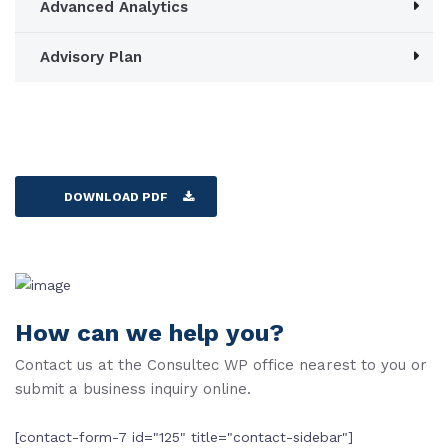
Advanced Analytics
Advisory Plan
DOWNLOAD PDF
How can we help you?
Contact us at the Consultec WP office nearest to you or
submit a business inquiry online.
[contact-form-7 id="125" title="contact-sidebar"]