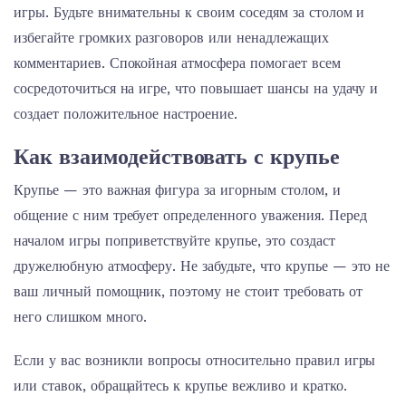
игры. Будьте внимательны к своим соседям за столом и
избегайте громких разговоров или ненадлежащих
комментариев. Спокойная атмосфера помогает всем
сосредоточиться на игре, что повышает шансы на удачу и
создает положительное настроение.
Как взаимодействовать с крупье
Крупье — это важная фигура за игорным столом, и
общение с ним требует определенного уважения. Перед
началом игры поприветствуйте крупье, это создаст
дружелюбную атмосферу. Не забудьте, что крупье — это не
ваш личный помощник, поэтому не стоит требовать от
него слишком много.
Если у вас возникли вопросы относительно правил игры
или ставок, обращайтесь к крупье вежливо и кратко.