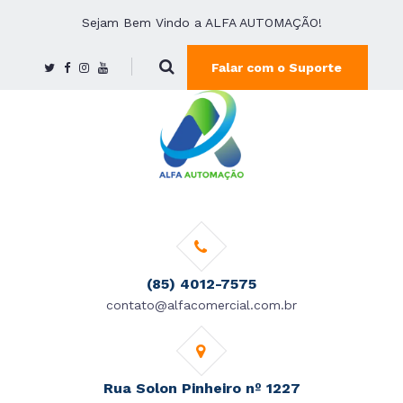
Sejam Bem Vindo a ALFA AUTOMAÇÃO!
Falar com o Suporte
(85) 4012-7575
contato@alfacomercial.com.br
Rua Solon Pinheiro nº 1227