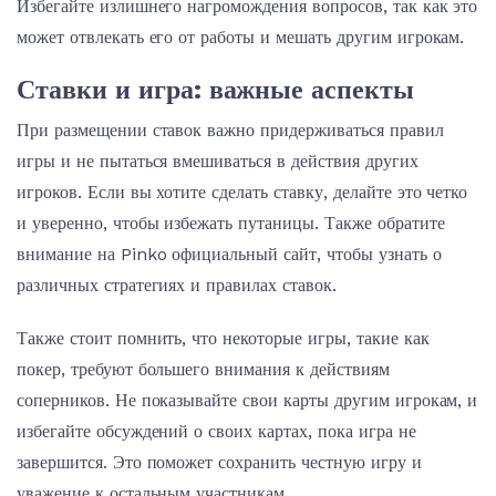
Избегайте излишнего нагромождения вопросов, так как это
может отвлекать его от работы и мешать другим игрокам.
Ставки и игра: важные аспекты
При размещении ставок важно придерживаться правил
игры и не пытаться вмешиваться в действия других
игроков. Если вы хотите сделать ставку, делайте это четко
и уверенно, чтобы избежать путаницы. Также обратите
внимание на Pinko официальный сайт, чтобы узнать о
различных стратегиях и правилах ставок.
Также стоит помнить, что некоторые игры, такие как
покер, требуют большего внимания к действиям
соперников. Не показывайте свои карты другим игрокам, и
избегайте обсуждений о своих картах, пока игра не
завершится. Это поможет сохранить честную игру и
уважение к остальным участникам.