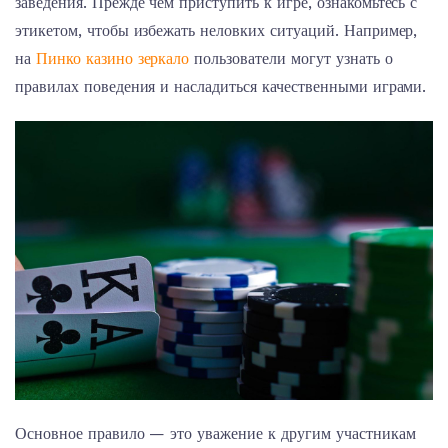
заведения. Прежде чем приступить к игре, ознакомьтесь с
этикетом, чтобы избежать неловких ситуаций. Например,
на
Пинко казино зеркало
пользователи могут узнать о
правилах поведения и насладиться качественными играми.
Основное правило — это уважение к другим участникам