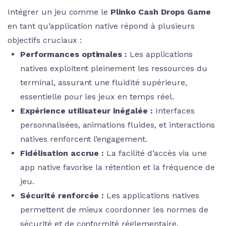
Intégrer un jeu comme le
Plinko Cash Drops Game
en tant qu’application native répond à plusieurs
objectifs cruciaux :
Performances optimales :
Les applications
natives exploitent pleinement les ressources du
terminal, assurant une fluidité supérieure,
essentielle pour les jeux en temps réel.
Expérience utilisateur inégalée :
Interfaces
personnalisées, animations fluides, et interactions
natives renforcent l’engagement.
Fidélisation accrue :
La facilité d’accès via une
app native favorise la rétention et la fréquence de
jeu.
Sécurité renforcée :
Les applications natives
permettent de mieux coordonner les normes de
sécurité et de conformité réglementaire.