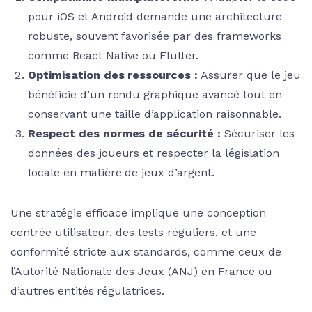
pour iOS et Android demande une architecture
robuste, souvent favorisée par des frameworks
comme React Native ou Flutter.
Optimisation des ressources :
Assurer que le jeu
bénéficie d’un rendu graphique avancé tout en
conservant une taille d’application raisonnable.
Respect des normes de sécurité :
Sécuriser les
données des joueurs et respecter la législation
locale en matière de jeux d’argent.
Une stratégie efficace implique une conception
centrée utilisateur, des tests réguliers, et une
conformité stricte aux standards, comme ceux de
l’Autorité Nationale des Jeux (ANJ) en France ou
d’autres entités régulatrices.