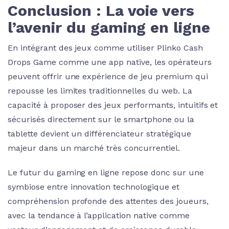
Conclusion : La voie vers
l’avenir du gaming en ligne
En intégrant des jeux comme utiliser Plinko Cash
Drops Game comme une app native, les opérateurs
peuvent offrir une expérience de jeu premium qui
repousse les limites traditionnelles du web. La
capacité à proposer des jeux performants, intuitifs et
sécurisés directement sur le smartphone ou la
tablette devient un différenciateur stratégique
majeur dans un marché très concurrentiel.
Le futur du gaming en ligne repose donc sur une
symbiose entre innovation technologique et
compréhension profonde des attentes des joueurs,
avec la tendance à l’application native comme