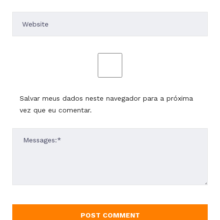
Salvar meus dados neste navegador para a próxima
vez que eu comentar.