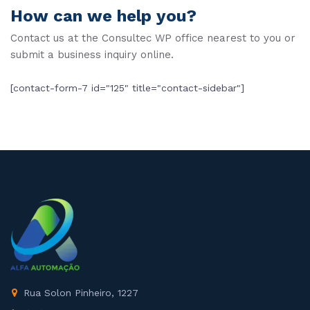
How can we help you?
Contact us at the Consultec WP office nearest to you or
submit a business inquiry online.
[contact-form-7 id="125" title="contact-sidebar"]
Rua Solon Pinheiro, 1227