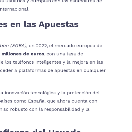
us usuarios y cumplan con los estándares de
nternacional.
es en las Apuestas
tion (EGBA)
, en 2022, el mercado europeo de
l millones de euros
, con una tasa de
los teléfonos inteligentes y la mejora en las
cceder a plataformas de apuestas en cualquier
la innovación tecnológica y la protección del
 países como España, que ahora cuenta con
iso robusto con la responsabilidad y la