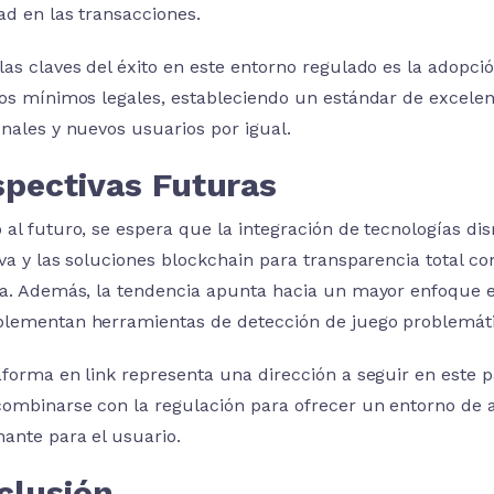
ad en las transacciones.
las claves del éxito en este entorno regulado es la adopci
tos mínimos legales, estableciendo un estándar de excelen
onales y nuevos usuarios por igual.
spectivas Futuras
al futuro, se espera que la integración de tecnologías disr
iva y las soluciones blockchain para transparencia total c
ia. Además, la tendencia apunta hacia un mayor enfoque en
lementan herramientas de detección de juego problemátic
aforma en link representa una dirección a seguir en est
ombinarse con la regulación para ofrecer un entorno de 
ante para el usuario.
clusión