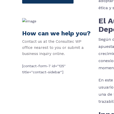
adoptar
ética y
El A
Dep
How can we help you?
Según d
Contact us at the Consultec WP
apuesta
office nearest to you or submit a
crecimi
business inquiry online.
conexio
[contact-form-7 id="125"
momento
title="contact-sidebar"]
En este 
usuario
una de 
trazabil