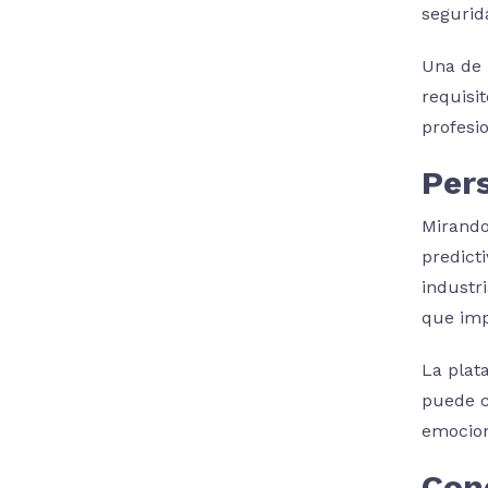
segurid
Una de 
requisi
profesi
Per
Mirando 
predict
industr
que imp
La plat
puede c
emocion
Con