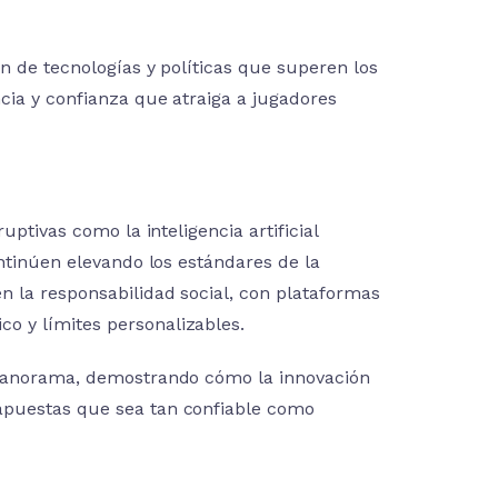
ón de tecnologías y políticas que superen los
cia y confianza que atraiga a jugadores
uptivas como la inteligencia artificial
ontinúen elevando los estándares de la
 la responsabilidad social, con plataformas
o y límites personalizables.
e panorama, demostrando cómo la innovación
apuestas que sea tan confiable como