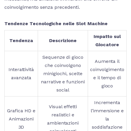
coinvolgimento senza precedenti.
Tendenze Tecnologiche nelle Slot Machine
Impatto sul
Tendenza
Descrizione
Giocatore
Sequenze di gioco
Aumenta il
che coinvolgono
Interattività
coinvolgimento
minigiochi, scelte
avanzata
e il tempo di
narrative e funzioni
gioco
social
Incrementa
Visual effetti
Grafica HD e
l’immersione e
realistici e
Animazioni
la
ambientazioni
3D
soddisfazione