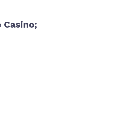
e Casino;