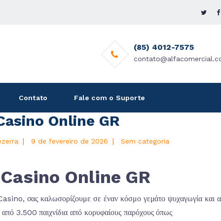
(85) 4012-7575
contato@alfacomercial.c
Contato
Fale com o Suporte
Casino Online GR
|
|
ezerra
9 de fevereiro de 2026
Sem categoria
 Casino Online GR
Casino, σας καλωσορίζουμε σε έναν κόσμο γεμάτο ψυχαγωγία και α
από 3.500 παιχνίδια από κορυφαίους παρόχους όπως