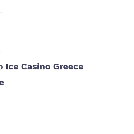
ς.
.
το Ice Casino Greece
e