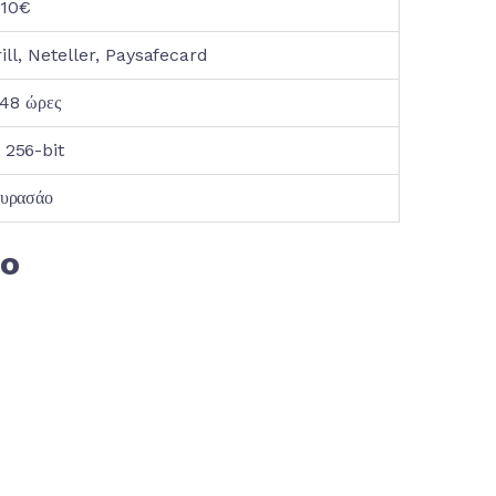
10€
ill, Neteller, Paysafecard
48 ώρες
 256-bit
υρασάο
no