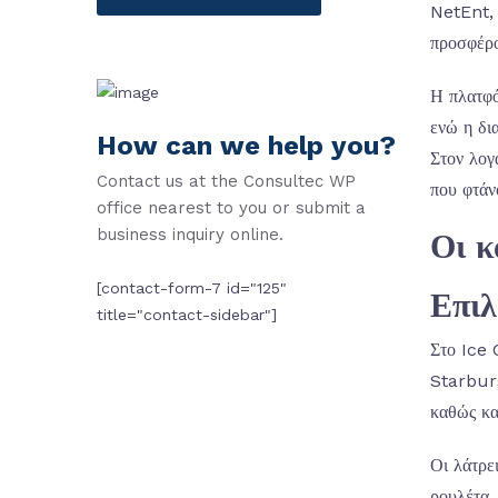
NetEnt,
προσφέρο
Η πλατφό
ενώ η δι
How can we help you?
Στον λογ
Contact us at the Consultec WP
που φτάν
office nearest to you or submit a
business inquiry online.
Οι κ
[contact-form-7 id="125"
Επιλ
title="contact-sidebar"]
Στο Ice 
Starbur
καθώς κα
Οι λάτρε
ρουλέτα,