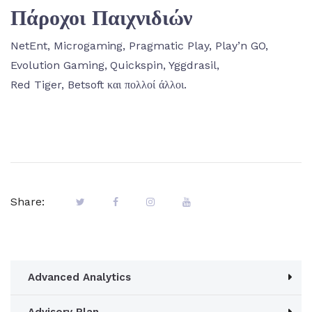
Πάροχοι Παιχνιδιών
NetEnt, Microgaming, Pragmatic Play, Play’n GO,
Evolution Gaming, Quickspin, Yggdrasil,
Red Tiger, Betsoft και πολλοί άλλοι.
Share:
Advanced Analytics