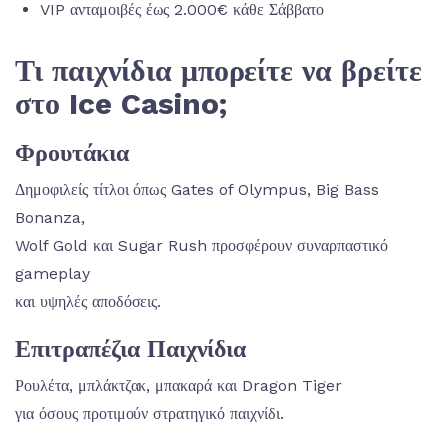
VIP ανταμοιβές έως 2.000€ κάθε Σάββατο
Τι παιχνίδια μπορείτε να βρείτε
στο Ice Casino;
Φρουτάκια
Δημοφιλείς τίτλοι όπως Gates of Olympus, Big Bass
Bonanza,
Wolf Gold και Sugar Rush προσφέρουν συναρπαστικό
gameplay
και υψηλές αποδόσεις.
Επιτραπέζια Παιχνίδια
Ρουλέτα, μπλάκτζακ, μπακαρά και Dragon Tiger
για όσους προτιμούν στρατηγικό παιχνίδι.