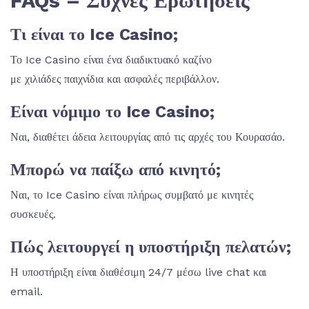
FAQs – Συχνές Ερωτήσεις
Τι είναι το Ice Casino;
Το Ice Casino είναι ένα διαδικτυακό καζίνο
με χιλιάδες παιχνίδια και ασφαλές περιβάλλον.
Είναι νόμιμο το Ice Casino;
Ναι, διαθέτει άδεια λειτουργίας από τις αρχές του Κουρασάο.
Μπορώ να παίξω από κινητό;
Ναι, το Ice Casino είναι πλήρως συμβατό με κινητές
συσκευές.
Πώς λειτουργεί η υποστήριξη πελατών;
Η υποστήριξη είναι διαθέσιμη 24/7 μέσω live chat και
email.