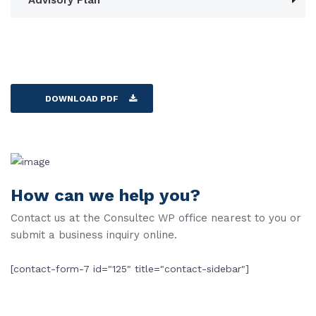
Advisory Plan
DOWNLOAD PDF
How can we help you?
Contact us at the Consultec WP office nearest to you or
submit a business inquiry online.
[contact-form-7 id="125" title="contact-sidebar"]