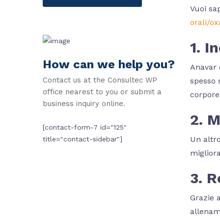
Vuoi sa
orali/o
1. 
How can we help you?
Anavar 
Contact us at the Consultec WP
spesso 
office nearest to you or submit a
corpore
business inquiry online.
2. M
[contact-form-7 id="125"
Un altro
title="contact-sidebar"]
miglior
3. 
Grazie a
allenam