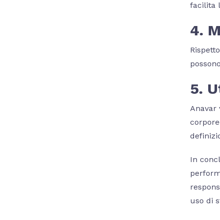
facilita
4. M
Rispetto
possono 
5. U
Anavar v
corpore
definiz
In concl
perform
responsa
uso di s