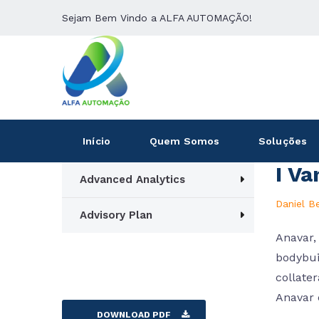
Sejam Bem Vindo a ALFA AUTOMAÇÃO!
Início
Quem Somos
Soluções
I Va
Advanced Analytics
Daniel B
Advisory Plan
Anavar,
bodybuil
collater
Anavar e
DOWNLOAD PDF