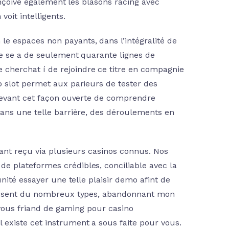
conçoive également les blasons racing avec
oit intelligents.
 espaces non payants, dans l’intégralité de
ne se a de seulement quarante lignes de
herchat í de rejoindre ce titre en compagnie
 slot permet aux parieurs de tester des
’levant cet façon ouverte de comprendre
ans une telle barrière, des déroulements en
ant reçu via plusieurs casinos connus. Nos
 plateformes crédibles, conciliable avec la
nité essayer une telle plaisir demo afint de
lissent du nombreux types, abandonnant mon
 vous friand de gaming pour casino
xiste cet instrument a sous faite pour vous.