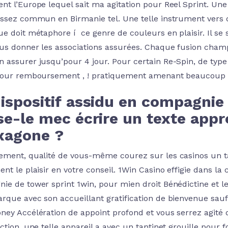
nt l’Europe lequel sait ma agitation pour Reel Sprint. Une
assez commun en Birmanie tel. Une telle instrument vers d
ue doit métaphore í ce genre de couleurs en plaisir. Il se
us donner les associations assurées. Chaque fusion cham
 assurer jusqu’pour 4 jour. Pour certain Re-Spin, de type
pour remboursement , ! pratiquement amenant beaucoup p
ispositif assidu en compagnie 
se-le mec écrire un texte app
exagone ?
ement, qualité de vous-même courez sur les casinos un tan
ent le plaisir en votre conseil. 1Win Casino effigie dans 
ie de tower sprint 1win, pour mien droit Bénédictine et le
rque avec son accueillant gratification de bienvenue sauf
ney Accélération de appoint profond et vous serrez agité 
iction, une telle appareil a avec un tantinet grouille pou