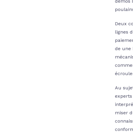
démos se
poulain
Deux co
lignes 
paiemen
de une 
mécanis
comment
écroule
Au suje
experts
interpr
miser d
connais
conform