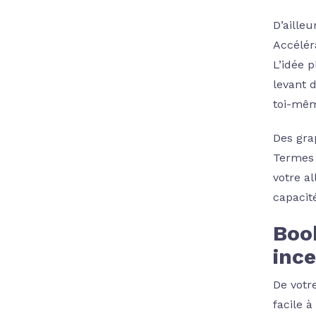
D’aille
Accélér
L’idée 
levant 
toi-mêm
Des gra
Termes 
votre a
capacit
Boo
inc
De votr
facile 