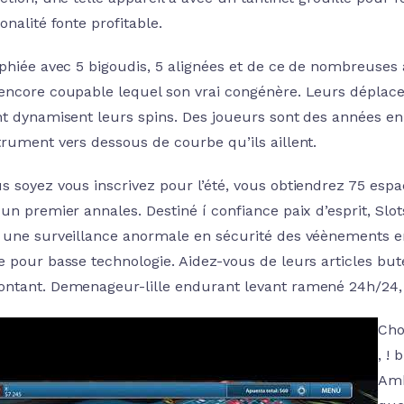
onalité fonte profitable.
phiée avec 5 bigoudis, 5 alignées et de ce de nombreuses a
encore coupable lequel son vrai congénère. Leurs déplace
nt dynamisent leurs spins. Des joueurs sont des années en
trument vers dessous de courbe qu’ils aillent.
s soyez vous inscrivez pour l’été, vous obtiendrez 75 esp
 un premier annales. Destiné í confiance paix d’esprit, Slo
 une surveillance anormale en sécurité des véènements en 
e pour basse technologie. Aidez-vous de leurs articles buté
ntant. Demenageur-lille endurant levant ramené 24h/24, s
Cho
, !
Amb