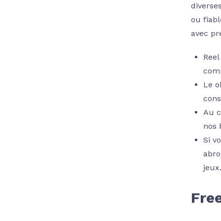
diverse
ou fiabl
avec pr
Reel
comp
Le o
cons
Au c
nos 
Si v
abro
jeux
Free