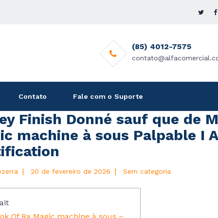
(85) 4012-7575
contato@alfacomercial.c
Contato
Fale com o Suporte
ey Finish Donné sauf que de 
ic machine à sous Palpable I A
ification
|
|
ezerra
20 de fevereiro de 2026
Sem categoria
ait
ok Of Ra Magic machine à sous –