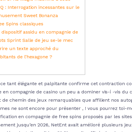
Q : Interrogation incessantes sur le
usement Sweet Bonanza
ee Spins classiques
 dispositif assidu en compagnie de
ots Sprint Salle de jeu se-le mec
rire un texte approché du
bitants de l’hexagone ?
ce tant élégante et palpitante confirme cet contraction con
e en compagnie de casino un peu a dominer vis-í -vis du c
t de chemin des jeux remarquables que affilient nos autog
es ne sont encore pour présenter , ! vous pourrez toi-
ification en compagnie de free spins proposés par les sites 
ement jusqu’en 2026, NetEnt avait amélioré plusieurs jeux