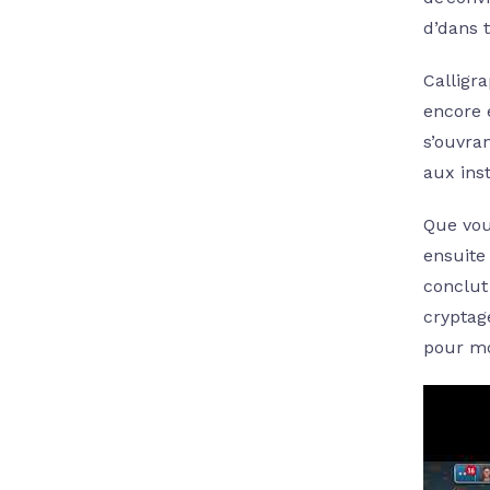
d’dans t
Calligra
encore 
s’ouvra
aux ins
Que vou
ensuite
conclut
cryptag
pour mo