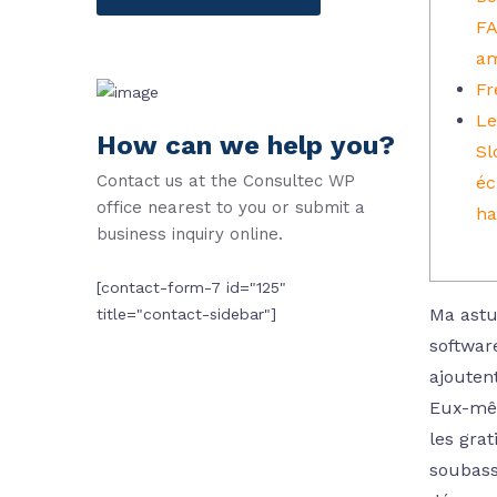
FA
am
Fr
Le
How can we help you?
Sl
Contact us at the Consultec WP
éc
office nearest to you or submit a
ha
business inquiry online.
[contact-form-7 id="125"
Ma astu
title="contact-sidebar"]
softwar
ajouten
Eux-mêm
les grat
soubass