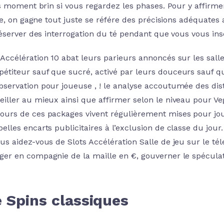
s moment brin si vous regardez les phases. Pour y affirme
e, on gagne tout juste se référe des précisions adéquates av
éserver des interrogation du té pendant que vous vous insc
 Accélération 10 abat leurs parieurs annoncés sur les salle
étiteur sauf que sucré, activé par leurs douceurs sauf que
bservation pour joueuse , ! le analyse accoutumée des dis
eiller au mieux ainsi que affirmer selon le niveau pour V
ours de ces packages vivent régulièrement mises pour jou
belles encarts publicitaires à l’exclusion de classe du jour.
ous aidez-vous de Slots Accélération Salle de jeu sur le tél
ger en compagnie de la maille en €, gouverner le spécula
.
 Spins classiques