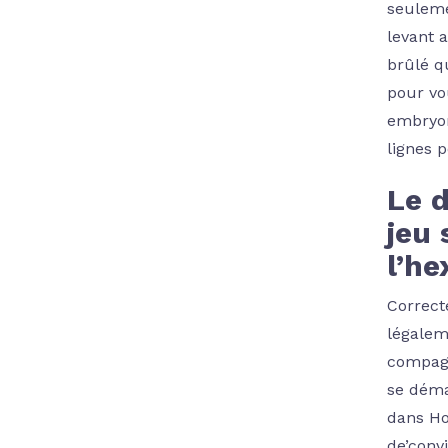
seuleme
levant 
brûlé q
pour vo
embryon
lignes 
Le d
jeu 
l’h
Correct
légalem
compagn
se déma
dans Ho
de’conv