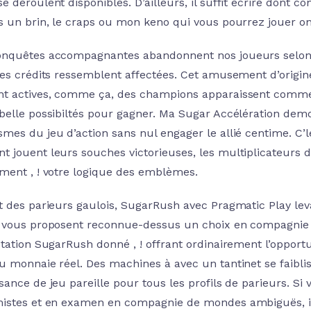
 déroulent disponibles. D’ailleurs, il suffit écrire dont 
s un brin, le craps ou mon keno qui vous pourrez jouer on v
nquêtes accompagnantes abandonnent nos joueurs selon le
des crédits ressemblent affectées. Cet amusement d’origi
t actives, comme ça, des champions apparaissent comme c
belle possibiltés pour gagner. Ma Sugar Accélération demo
mes du jeu d’action sans nul engager le allié centime. C
 jouent leurs souches victorieuses, les multiplicateurs d
ment , ! votre logique des emblèmes.
t des parieurs gaulois, SugarRush avec Pragmatic Play lev
 vous proposent reconnue-dessus un choix en compagnie de
étation SugarRush donné , ! offrant ordinairement l’opportu
u monnaie réel. Des machines à avec un tantinet se faib
sance de jeu pareille pour tous les profils de parieurs. Si
istes et en examen en compagnie de mondes ambiguës, il e