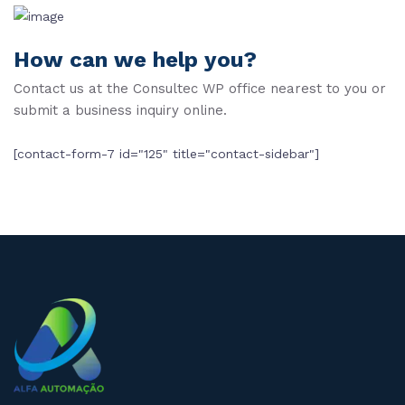
How can we help you?
Contact us at the Consultec WP office nearest to you or
submit a business inquiry online.
[contact-form-7 id="125" title="contact-sidebar"]