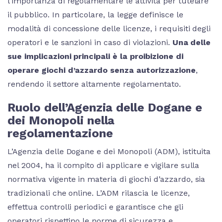
l’importanza di regolamentare le attività per tutelare
il pubblico. In particolare, la legge definisce le
modalità di concessione delle licenze, i requisiti degli
operatori e le sanzioni in caso di violazioni.
Una delle
sue implicazioni principali è la proibizione di
operare giochi d’azzardo senza autorizzazione
,
rendendo il settore altamente regolamentato.
Ruolo dell’Agenzia delle Dogane e
dei Monopoli nella
regolamentazione
L’Agenzia delle Dogane e dei Monopoli (ADM), istituita
nel 2004, ha il compito di applicare e vigilare sulla
normativa vigente in materia di giochi d’azzardo, sia
tradizionali che online. L’ADM rilascia le licenze,
effettua controlli periodici e garantisce che gli
operatori rispettino le norme di sicurezza e