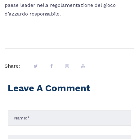
paese leader nella regolamentazione del gioco
d’azzardo responsabile.
Share:
Leave A Comment