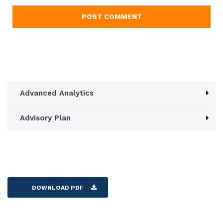
Advanced Analytics
Advisory Plan
DOWNLOAD PDF