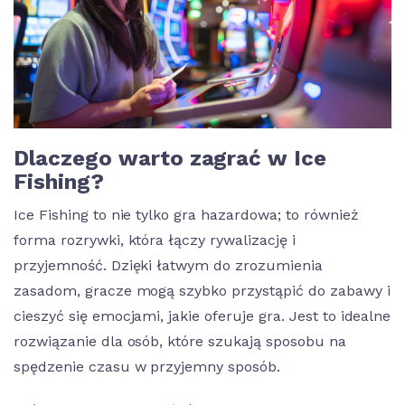
Dlaczego warto zagrać w Ice
Fishing?
Ice Fishing to nie tylko gra hazardowa; to również
forma rozrywki, która łączy rywalizację i
przyjemność. Dzięki łatwym do zrozumienia
zasadom, gracze mogą szybko przystąpić do zabawy i
cieszyć się emocjami, jakie oferuje gra. Jest to idealne
rozwiązanie dla osób, które szukają sposobu na
spędzenie czasu w przyjemny sposób.