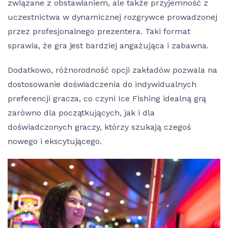
związane z obstawianiem, ale także przyjemność z
uczestnictwa w dynamicznej rozgrywce prowadzonej
przez profesjonalnego prezentera. Taki format
sprawia, że gra jest bardziej angażująca i zabawna.
Dodatkowo, różnorodność opcji zakładów pozwala na
dostosowanie doświadczenia do indywidualnych
preferencji gracza, co czyni Ice Fishing idealną grą
zarówno dla początkujących, jak i dla
doświadczonych graczy, którzy szukają czegoś
nowego i ekscytującego.