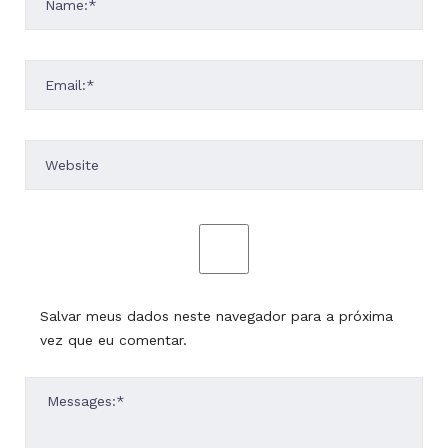
Salvar meus dados neste navegador para a próxima
vez que eu comentar.