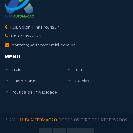
Rua Solon Pinheiro, 1227
(85) 4012-7575
contato@alfacomercial.com.br
MENU
Início
Loja
Quem Somos
Noticias
Politica de Privacidade
@ 2021
ALFA AUTOMAÇÃO
TODOS OS DIREITOS RESERVADOS.