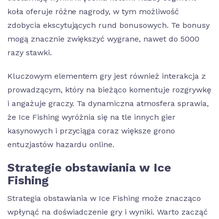
koła oferuje różne nagrody, w tym możliwość
zdobycia ekscytujących rund bonusowych. Te bonusy
mogą znacznie zwiększyć wygrane, nawet do 5000
razy stawki.
Kluczowym elementem gry jest również interakcja z
prowadzącym, który na bieżąco komentuje rozgrywkę
i angażuje graczy. Ta dynamiczna atmosfera sprawia,
że Ice Fishing wyróżnia się na tle innych gier
kasynowych i przyciąga coraz większe grono
entuzjastów hazardu online.
Strategie obstawiania w Ice
Fishing
Strategia obstawiania w Ice Fishing może znacząco
wpłynąć na doświadczenie gry i wyniki. Warto zacząć