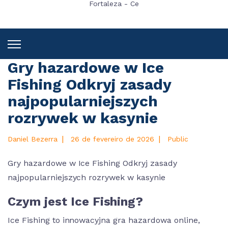
Fortaleza - Ce
Gry hazardowe w Ice
Fishing Odkryj zasady
najpopularniejszych
rozrywek w kasynie
|
|
Daniel Bezerra
26 de fevereiro de 2026
Public
Gry hazardowe w Ice Fishing Odkryj zasady
najpopularniejszych rozrywek w kasynie
Czym jest Ice Fishing?
Ice Fishing to innowacyjna gra hazardowa online,