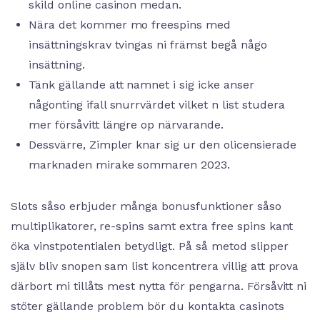
skild online casinon medan.
Nära det kommer mo freespins med
insättningskrav tvingas ni främst begå någo
insättning.
Tänk gällande att namnet i sig icke anser
någonting ifall snurrvärdet vilket n list studera
mer försåvitt längre op närvarande.
Dessvärre, Zimpler knar sig ur den olicensierade
marknaden mirake sommaren 2023.
Slots såso erbjuder många bonusfunktioner såso
multiplikatorer, re-spins samt extra free spins kant
öka vinstpotentialen betydligt. På så metod slipper
själv bliv snopen sam list koncentrera villig att prova
därbort mi tillåts mest nytta för pengarna. Försåvitt ni
stöter gällande problem bör du kontakta casinots