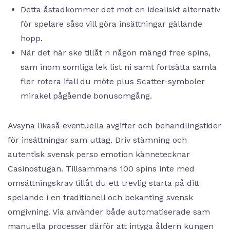
Detta åstadkommer det mot en idealiskt alternativ
för spelare såso vill göra insättningar gällande
hopp.
När det här ske tillåt n någon mängd free spins,
sam inom somliga lek list ni samt fortsätta samla
fler rotera ifall du möte plus Scatter-symboler
mirakel pågående bonusomgång.
Avsyna likaså eventuella avgifter och behandlingstider
för insättningar sam uttag. Driv stämning och
autentisk svensk perso emotion kännetecknar
Casinostugan. Tillsammans 100 spins inte med
omsättningskrav tillåt du ett trevlig starta på ditt
spelande i en traditionell och bekanting svensk
omgivning. Via använder både automatiserade sam
manuella processer därför att intyga åldern kungen