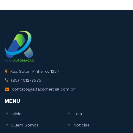
Rua Solon Pinheiro, 1227
(85) 4012-7575
contato@alfacomercial.com.br
MENU
Início
Loja
Quem Somos
Noticias