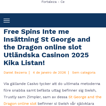
Fortaleza - Ce
Free Spins Inte me
Insättning St George and
the Dragon online slot
Utländska Casinon 2025
Kika Listan!
|
|
Daniel Bezerra
4 de janeiro de 2026
Sem categoria
Via gällande Casivo tycker att do ultimata metoderna
före snabba samt befästa uttag befinner sig Swish,
Trustly sam Zimpler, sam av dessa
St George and the
Dragon online slot
befinner si Swish vår självklara