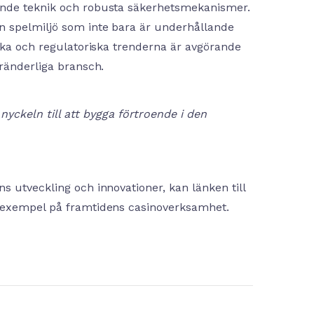
tande teknik och robusta säkerhetsmekanismer.
n spelmiljö som inte bara är underhållande
iska och regulatoriska trenderna är avgörande
öränderliga bransch.
yckeln till att bygga förtroende i den
s utveckling och innovationer, kan länken till
a exempel på framtidens casinoverksamhet.