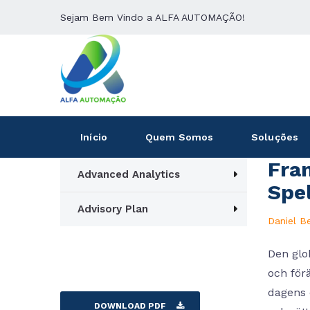
Sejam Bem Vindo a ALFA AUTOMAÇÃO!
Início
Quem Somos
Soluções
Fra
Advanced Analytics
Spe
Advisory Plan
Daniel B
Den glo
och för
dagens 
DOWNLOAD PDF