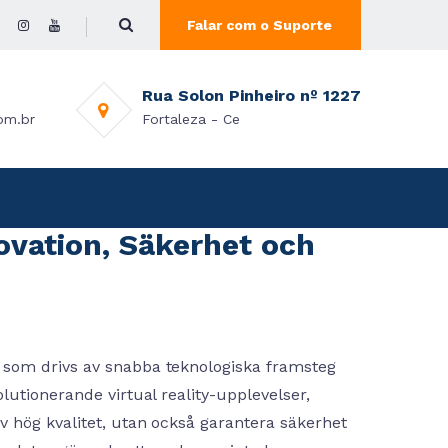
Falar com o Suporte
Rua Solon Pinheiro nº 1227
om.br
Fortaleza - Ce
ovation, Säkerhet och
 som drivs av snabba teknologiska framsteg
lutionerande virtual reality-upplevelser,
 hög kvalitet, utan också garantera säkerhet