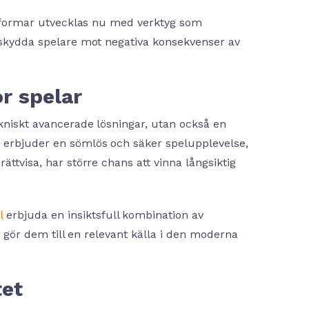
attformar utvecklas nu med verktyg som
t skydda spelare mot negativa konsekvenser av
r spelar
ekniskt avancerade lösningar, utan också en
m erbjuder en sömlös och säker spelupplevelse,
ättvisa, har större chans att vinna långsiktig
l
erbjuda en insiktsfull kombination av
et gör dem till en relevant källa i den moderna
tet