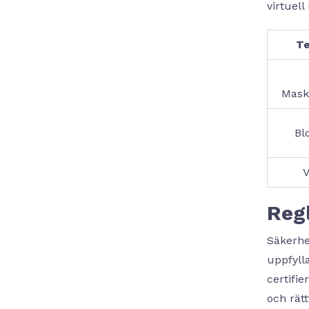
virtuel
Te
Mask
Bl
V
Reg
Säkerhe
uppfyll
certifi
och rätt