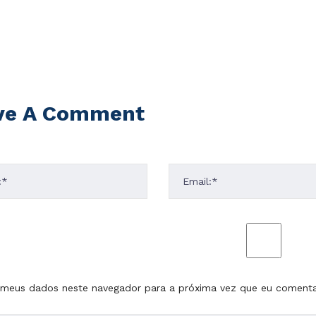
ve A Comment
 meus dados neste navegador para a próxima vez que eu comenta