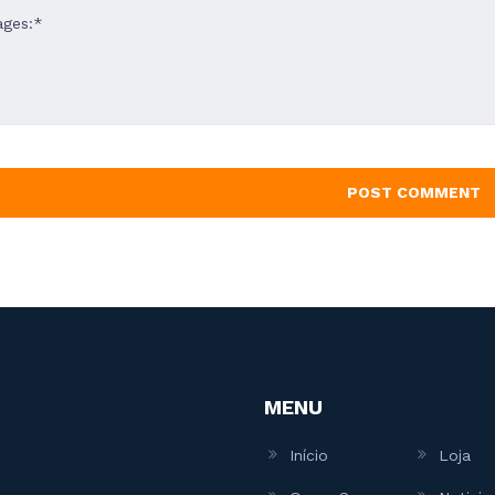
MENU
Início
Loja