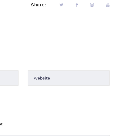
Share:
r.