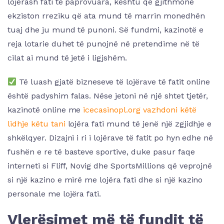
lojërash fati të paprovuara, kështu që gjithmonë
ekziston rreziku që ata mund të marrin monedhën
tuaj dhe ju mund të punoni.
Së fundmi, kazinotë e
reja lotarie duhet të punojnë në pretendime në të
cilat ai mund të jetë i ligjshëm.
Të luash gjatë bizneseve të lojërave të fatit online
është padyshim falas. Nëse jetoni në një shtet tjetër,
kazinotë online me
icecasinopl.org vazhdoni këtë
lidhje këtu tani
lojëra fati mund të jenë një zgjidhje e
shkëlqyer. Dizajni i ri i lojërave të fatit po hyn edhe në
fushën e re të basteve sportive, duke pasur faqe
interneti si Fliff, Novig dhe SportsMillions që veprojnë
si një kazino e mirë me lojëra fati dhe si një kazino
personale me lojëra fati.
Vlerësimet më të fundit të