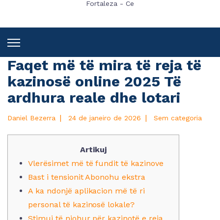
Fortaleza - Ce
Faqet më të mira të reja të
kazinosë online 2025 Të
ardhura reale dhe lotari
|
|
Daniel Bezerra
24 de janeiro de 2026
Sem categoria
Artikuj
Vlerësimet më të fundit të kazinove
Bast i tensionit Abonohu ​​ekstra
A ka ndonjë aplikacion më të ri
personal të kazinosë lokale?
Stimuj të njohur për kazinotë e reja