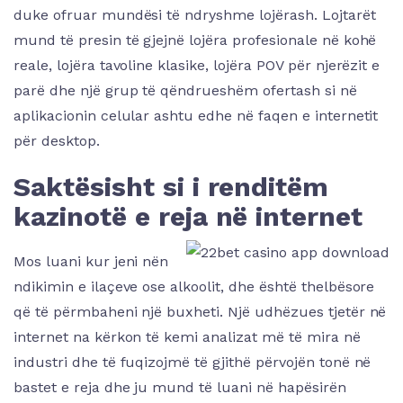
duke ofruar mundësi të ndryshme lojërash. Lojtarët
mund të presin të gjejnë lojëra profesionale në kohë
reale, lojëra tavoline klasike, lojëra POV për njerëzit e
parë dhe një grup të qëndrueshëm ofertash si në
aplikacionin celular ashtu edhe në faqen e internetit
për desktop.
Saktësisht si i renditëm
kazinotë e reja në internet
Mos luani kur jeni nën
ndikimin e ilaçeve ose alkoolit, dhe është thelbësore
që të përmbaheni një buxheti. Një udhëzues tjetër në
internet na kërkon të kemi analizat më të mira në
industri dhe të fuqizojmë të gjithë përvojën tonë në
bastet e reja dhe ju mund të luani në hapësirën