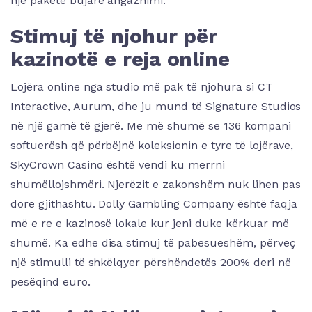
një paketë bujare angazhimi.
Stimuj të njohur për
kazinotë e reja online
Lojëra online nga studio më pak të njohura si CT
Interactive, Aurum, dhe ju mund të Signature Studios
në një gamë të gjerë. Me më shumë se 136 kompani
softuerësh që përbëjnë koleksionin e tyre të lojërave,
SkyCrown Casino është vendi ku merrni
shumëllojshmëri. Njerëzit e zakonshëm nuk lihen pas
dore gjithashtu. Dolly Gambling Company është faqja
më e re e kazinosë lokale kur jeni duke kërkuar më
shumë. Ka edhe disa stimuj të pabesueshëm, përveç
një stimulli të shkëlqyer përshëndetës 200% deri në
pesëqind euro.