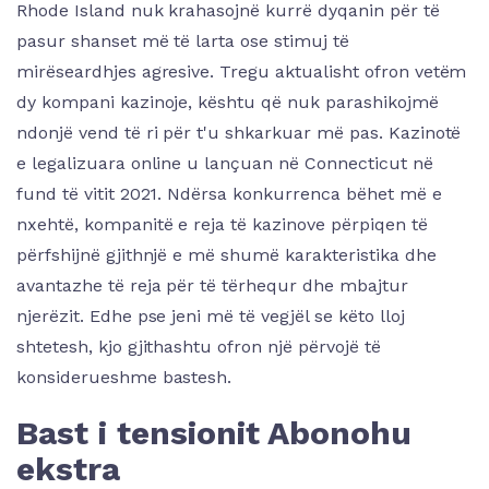
Rhode Island nuk krahasojnë kurrë dyqanin për të
pasur shanset më të larta ose stimuj të
mirëseardhjes agresive. Tregu aktualisht ofron vetëm
dy kompani kazinoje, kështu që nuk parashikojmë
ndonjë vend të ri për t'u shkarkuar më pas. Kazinotë
e legalizuara online u lançuan në Connecticut në
fund të vitit 2021. Ndërsa konkurrenca bëhet më e
nxehtë, kompanitë e reja të kazinove përpiqen të
përfshijnë gjithnjë e më shumë karakteristika dhe
avantazhe të reja për të tërhequr dhe mbajtur
njerëzit. Edhe pse jeni më të vegjël se këto lloj
shtetesh, kjo gjithashtu ofron një përvojë të
konsiderueshme bastesh.
Bast i tensionit Abonohu ​​
ekstra