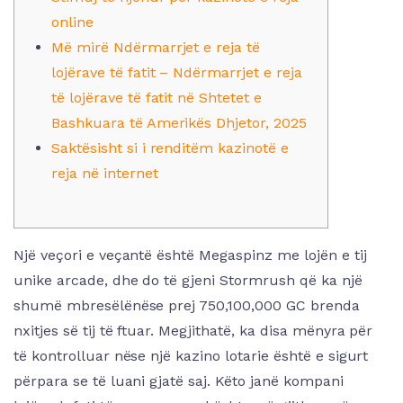
online
Më mirë Ndërmarrjet e reja të
lojërave të fatit – Ndërmarrjet e reja
të lojërave të fatit në Shtetet e
Bashkuara të Amerikës Dhjetor, 2025
Saktësisht si i renditëm kazinotë e
reja në internet
Një veçori e veçantë është Megaspinz me lojën e tij
unike arcade, dhe do të gjeni Stormrush që ka një
shumë mbresëlënëse prej 750,100,000 GC brenda
nxitjes së tij të ftuar. Megjithatë, ka disa mënyra për
të kontrolluar nëse një kazino lotarie është e sigurt
përpara se të luani gjatë saj. Këto janë kompani