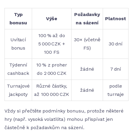
Typ
Požadavky
Výše
Platnost
bonusu
na sázení
100 % až do
Uvítací
30× (včetně
5 000 CZK +
30 dní
bonus
FS)
100 FS
Týdenní
10 % z proher
žádné
7 dní
cashback
do 2 000 CZK
Turnajové
Různé částky,
podle
žádné
jackpoty
až 100 000 CZK
turnaje
Vždy si přečtěte podmínky bonusu, protože některé
hry (např. vysoká volatilita) mohou přispívat jen
částečně k požadavkům na sázení.