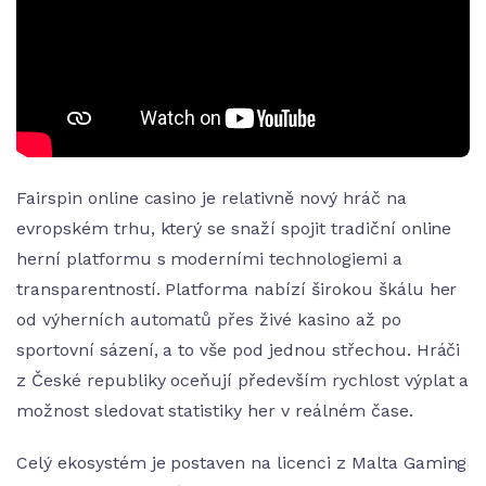
Fairspin online casino je relativně nový hráč na
evropském trhu, který se snaží spojit tradiční online
herní platformu s moderními technologiemi a
transparentností. Platforma nabízí širokou škálu her
od výherních automatů přes živé kasino až po
sportovní sázení, a to vše pod jednou střechou. Hráči
z České republiky oceňují především rychlost výplat a
možnost sledovat statistiky her v reálném čase.
Celý ekosystém je postaven na licenci z Malta Gaming