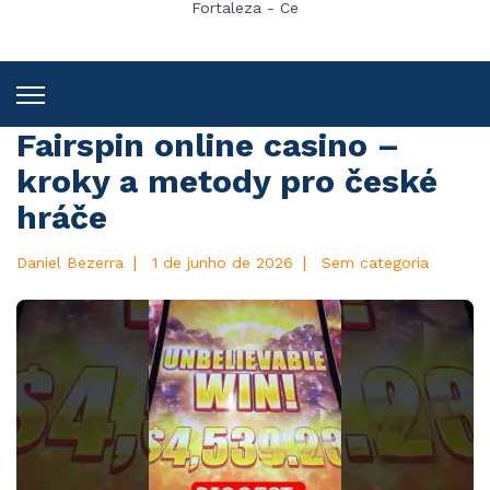
Fortaleza - Ce
Fairspin online casino –
kroky a metody pro české
hráče
|
|
Daniel Bezerra
1 de junho de 2026
Sem categoria