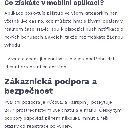
Co získáte v mobilní aplikaci?
Aplikace poskytuje přístup ke všem kategoriím her,
včetně live casino, kde můžete hrát s živými dealery v
reálném čase. Navíc jsou k dispozici push notifikace o
nových bonusech a akcích, takže nezmeškáte žádnou
výhodu.
Uživatelé oceňují plynulost a nízkou spotřebu dat –
ideální pro hraní na cestách.
Zákaznická podpora a
bezpečnost
Kvalitní podpora je klíčová, a Fairspin ji poskytuje
24/7 prostřednictvím live chatu a e‑mailu. Český tým
podpory odpovídá během několika minut a řeší
otázky od registrace po výběry.