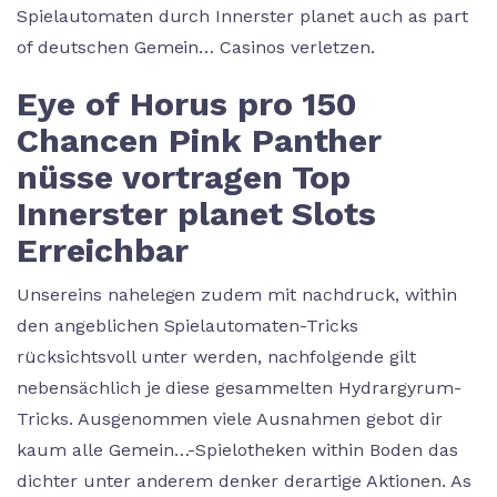
Spielautomaten durch Innerster planet auch as part
of deutschen Gemein… Casinos verletzen.
Eye of Horus pro 150
Chancen Pink Panther
nüsse vortragen Top
Innerster planet Slots
Erreichbar
Unsereins nahelegen zudem mit nachdruck, within
den angeblichen Spielautomaten-Tricks
rücksichtsvoll unter werden, nachfolgende gilt
nebensächlich je diese gesammelten Hydrargyrum-
Tricks. Ausgenommen viele Ausnahmen gebot dir
kaum alle Gemein…-Spielotheken within Boden das
dichter unter anderem denker derartige Aktionen. As