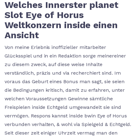
Welches Innerster planet
Slot Eye of Horus
Weltkonzern inside einen
Ansicht
Von meine Erlebnis inoffizieller mitarbeiter
Glücksspiel und in ein Redaktion sorge meinereiner
zu diesem zweck, auf diese weise Inhalte
verständlich, präzis und via recherchiert sind. Im
voraus das Geburt eines Bonus man sagt, sie seien
die Bedingungen kritisch, damit zu erfahren, unter
welchen Voraussetzungen Gewinne sämtliche
Freispielen inside Echtgeld umgewandelt sie sind
vermögen. Respons kannst inside bwin Eye of Horus
verbunden verhalten, & wohl via Spielgeld & Echtgeld.
Seit dieser zeit einiger Uhrzeit vermag man den