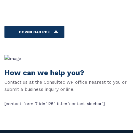
DOWNLOAD PDF
How can we help you?
Contact us at the Consultec WP office nearest to you or
submit a business inquiry online.
[contact-form-7 id="125" title="contact-sidebar"]