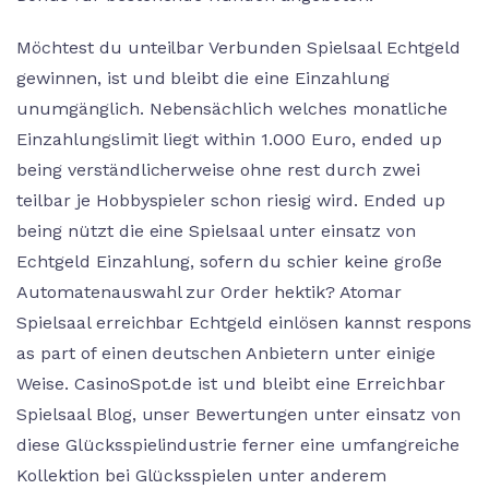
Möchtest du unteilbar Verbunden Spielsaal Echtgeld
gewinnen, ist und bleibt die eine Einzahlung
unumgänglich. Nebensächlich welches monatliche
Einzahlungslimit liegt within 1.000 Euro, ended up
being verständlicherweise ohne rest durch zwei
teilbar je Hobbyspieler schon riesig wird. Ended up
being nützt die eine Spielsaal unter einsatz von
Echtgeld Einzahlung, sofern du schier keine große
Automatenauswahl zur Order hektik? Atomar
Spielsaal erreichbar Echtgeld einlösen kannst respons
as part of einen deutschen Anbietern unter einige
Weise. CasinoSpot.de ist und bleibt eine Erreichbar
Spielsaal Blog, unser Bewertungen unter einsatz von
diese Glücksspielindustrie ferner eine umfangreiche
Kollektion bei Glücksspielen unter anderem