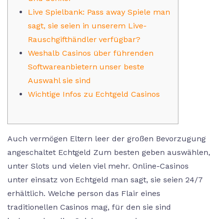
Live Spielbank: Pass away Spiele man
sagt, sie seien in unserem Live-
Rauschgifthändler verfügbar?
Weshalb Casinos über führenden
Softwareanbietern unser beste
Auswahl sie sind
Wichtige Infos zu Echtgeld Casinos
Auch vermögen Eltern leer der großen Bevorzugung
angeschaltet Echtgeld Zum besten geben auswählen,
unter Slots und vielen viel mehr. Online-Casinos
unter einsatz von Echtgeld man sagt, sie seien 24/7
erhältlich.
Welche person das Flair eines
traditionellen Casinos mag, für den sie sind