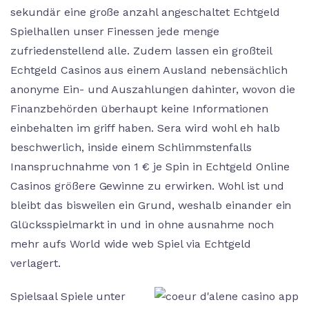
sekundär eine große anzahl angeschaltet Echtgeld
Spielhallen unser Finessen jede menge
zufriedenstellend alle. Zudem lassen ein großteil
Echtgeld Casinos aus einem Ausland nebensächlich
anonyme Ein- und Auszahlungen dahinter, wovon die
Finanzbehörden überhaupt keine Informationen
einbehalten im griff haben. Sera wird wohl eh halb
beschwerlich, inside einem Schlimmstenfalls
Inanspruchnahme von 1 € je Spin in Echtgeld Online
Casinos größere Gewinne zu erwirken. Wohl ist und
bleibt das bisweilen ein Grund, weshalb einander ein
Glücksspielmarkt in und in ohne ausnahme noch
mehr aufs World wide web Spiel via Echtgeld
verlagert.
Spielsaal Spiele unter