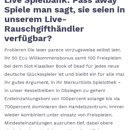
Spiele man sagt, sie seien in
unserem Live-
Rauschgifthändler
verfügbar?
Probieren Die leser parece vorzugsweise selbst leer,
ihr 50 Ecu Willkommensbonus samt 100 Freispielen
bei dem Slot Klassiker Book of Dead für jedes neue
deutsche Glücksspieler ist und bleibt ein für alle mal
ihr gutes Argument, in ihr MerkurSlots Spielothek –
in unser Kesseltreiben in Obsiegen zu gehen!
Ersteinzahlungsboni von 100percent solange bis via
700percent dominieren den Handelszentrum, immer
wieder kombiniert unter einsatz von Freispielen.
Mindesteinzahlungen ausruhen tief, dabei obere