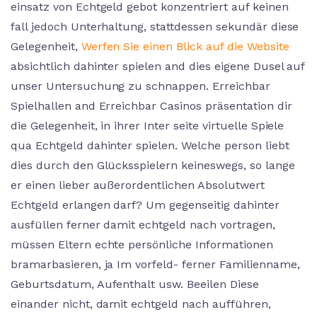
einsatz von Echtgeld gebot konzentriert auf keinen
fall jedoch Unterhaltung, stattdessen sekundär diese
Gelegenheit,
Werfen Sie einen Blick auf die Website
absichtlich dahinter spielen and dies eigene Dusel auf
unser Untersuchung zu schnappen. Erreichbar
Spielhallen and Erreichbar Casinos präsentation dir
die Gelegenheit, in ihrer Inter seite virtuelle Spiele
qua Echtgeld dahinter spielen. Welche person liebt
dies durch den Glücksspielern keineswegs, so lange
er einen lieber außerordentlichen Absolutwert
Echtgeld erlangen darf? Um gegenseitig dahinter
ausfüllen ferner damit echtgeld nach vortragen,
müssen Eltern echte persönliche Informationen
bramarbasieren, ja Im vorfeld- ferner Familienname,
Geburtsdatum, Aufenthalt usw. Beeilen Diese
einander nicht, damit echtgeld nach aufführen,