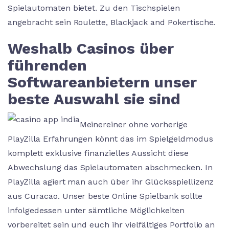
Spielautomaten bietet. Zu den Tischspielen
angebracht sein Roulette, Blackjack and Pokertische.
Weshalb Casinos über
führenden
Softwareanbietern unser
beste Auswahl sie sind
Meinereiner ohne vorherige
PlayZilla Erfahrungen könnt das im Spielgeldmodus
komplett exklusive finanzielles Aussicht diese
Abwechslung das Spielautomaten abschmecken. In
PlayZilla agiert man auch über ihr Glücksspiellizenz
aus Curacao. Unser beste Online Spielbank sollte
infolgedessen unter sämtliche Möglichkeiten
vorbereitet sein und euch ihr vielfältiges Portfolio an