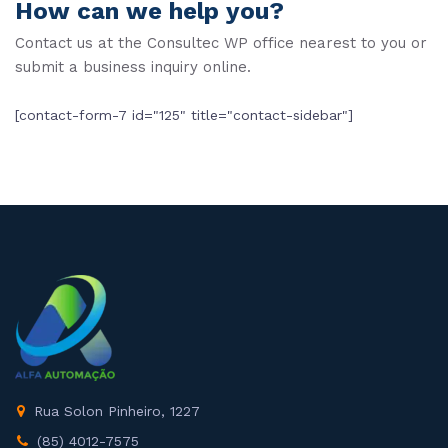
How can we help you?
Contact us at the Consultec WP office nearest to you or
submit a business inquiry online.
[contact-form-7 id="125" title="contact-sidebar"]
Rua Solon Pinheiro, 1227
(85) 4012-7575