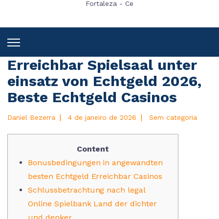
Fortaleza - Ce
Erreichbar Spielsaal unter
einsatz von Echtgeld 2026,
Beste Echtgeld Casinos
|
|
Daniel Bezerra
4 de janeiro de 2026
Sem categoria
Content
Bonusbedingungen in angewandten
besten Echtgeld Erreichbar Casinos
Schlussbetrachtung nach legal
Online Spielbank Land der dichter
und denker