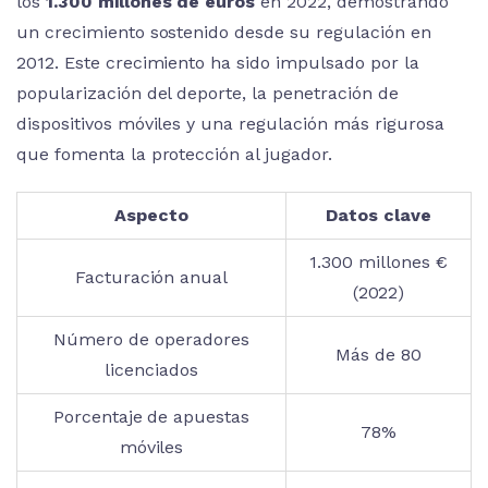
los
1.300 millones de euros
en 2022, demostrando
un crecimiento sostenido desde su regulación en
2012. Este crecimiento ha sido impulsado por la
popularización del deporte, la penetración de
dispositivos móviles y una regulación más rigurosa
que fomenta la protección al jugador.
Aspecto
Datos clave
1.300 millones €
Facturación anual
(2022)
Número de operadores
Más de 80
licenciados
Porcentaje de apuestas
78%
móviles