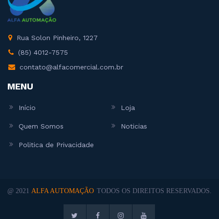
Rua Solon Pinheiro, 1227
(85) 4012-7575
contato@alfacomercial.com.br
MENU
Início
Loja
Quem Somos
Noticias
Politica de Privacidade
@ 2021
ALFA AUTOMAÇÃO
TODOS OS DIREITOS RESERVADOS.