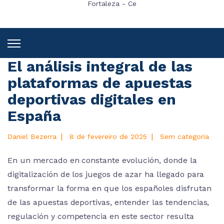
Fortaleza - Ce
El análisis integral de las
plataformas de apuestas
deportivas digitales en
España
|
|
Daniel Bezerra
8 de fevereiro de 2025
Sem categoria
En un mercado en constante evolución, donde la
digitalización de los juegos de azar ha llegado para
transformar la forma en que los españoles disfrutan
de las apuestas deportivas, entender las tendencias,
regulación y competencia en este sector resulta