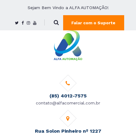
Sejam Bem Vindo a ALFA AUTOMAÇÃO!
Falar com o Suporte
(85) 4012-7575
contato@alfacomercial.com.br
Rua Solon Pinheiro nº 1227